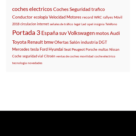
coches electricos
Coches
Seguridad
trafico
Conductor
ecología
Velocidad
Motores
record
WRC
rallyes
Móvil
2018
circulacion
internet
señales de tráfico
legal
Led
opel insignia
Teléfono
Portada 3
España
suv
Volkswagen
motos
Audi
Toyota
Renault
bmw
Ofertas
Salón
industria
DGT
Mercedes
tesla
Ford
Hyundai
Seat
Peugeot
Porsche
multas
Nissan
Coche
seguridad vial
Citroën
ventas de coches
movilidad
coche electrico
tecnologia
novedades