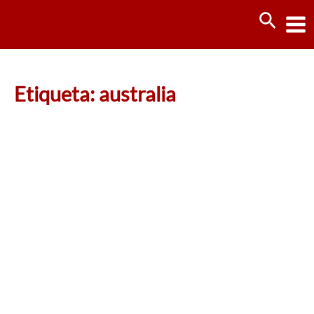
Ir
Busca
al
contenido
Etiqueta: australia