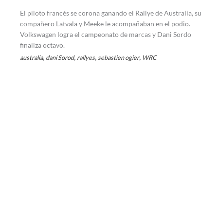
El piloto francés se corona ganando el Rallye de Australia, su
compañero Latvala y Meeke le acompañaban en el podio.
Volkswagen logra el campeonato de marcas y Dani Sordo
finaliza octavo.
,
,
,
,
australia
dani Sorod
rallyes
sebastien ogier
WRC