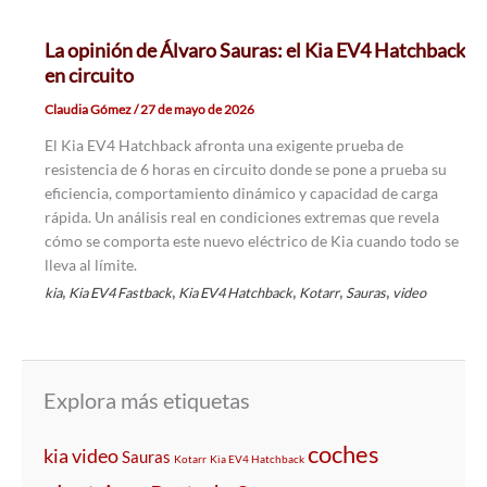
La opinión de Álvaro Sauras: el Kia EV4 Hatchback
en circuito
Claudia Gómez
/
27 de mayo de 2026
El Kia EV4 Hatchback afronta una exigente prueba de
resistencia de 6 horas en circuito donde se pone a prueba su
eficiencia, comportamiento dinámico y capacidad de carga
rápida. Un análisis real en condiciones extremas que revela
cómo se comporta este nuevo eléctrico de Kia cuando todo se
lleva al límite.
,
,
,
,
,
kia
Kia EV4 Fastback
Kia EV4 Hatchback
Kotarr
Sauras
video
Explora más etiquetas
coches
kia
video
Sauras
Kotarr
Kia EV4 Hatchback