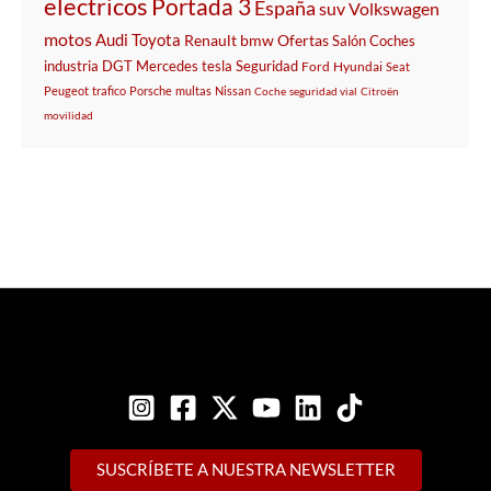
electricos
Portada 3
España
suv
Volkswagen
motos
Audi
Toyota
Renault
bmw
Ofertas
Salón
Coches
industria
DGT
Mercedes
tesla
Seguridad
Ford
Hyundai
Seat
Peugeot
trafico
Porsche
multas
Nissan
Coche
seguridad vial
Citroën
movilidad
SUSCRÍBETE A NUESTRA NEWSLETTER