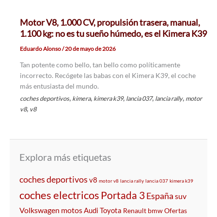
Motor V8, 1.000 CV, propulsión trasera, manual,
1.100 kg: no es tu sueño húmedo, es el Kimera K39
Eduardo Alonso
/
20 de mayo de 2026
Tan potente como bello, tan bello como políticamente
incorrecto. Recógete las babas con el Kimera K39, el coche
más entusiasta del mundo.
,
,
,
,
,
coches deportivos
kimera
kimera k39
lancia 037
lancia rally
motor
,
v8
v8
Explora más etiquetas
coches deportivos
v8
motor v8
lancia rally
lancia 037
kimera k39
coches electricos
Portada 3
España
suv
Volkswagen
motos
Audi
Toyota
Renault
bmw
Ofertas