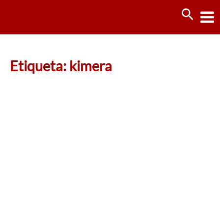
Ir
Busca
al
contenido
Etiqueta: kimera