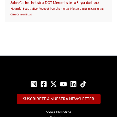
Salón
Coches
industria
DGT
Mercedes
tesla
Seguridad
Ford
Hyundai
Seat
trafico
Peugeot
Porsche
multas
Nissan
Coche
seguridad vial
Citroën
movilidad
SUSCRÍBETE A NUESTRA NEWSLETTER
Sobre Nosotros