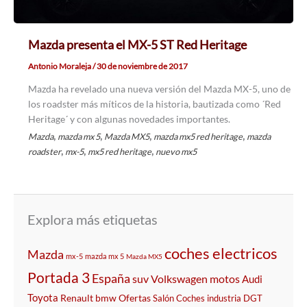
Mazda presenta el MX-5 ST Red Heritage
Antonio Moraleja
/
30 de noviembre de 2017
Mazda ha revelado una nueva versión del Mazda MX-5, uno de
los roadster más míticos de la historia, bautizada como ´Red
Heritage´ y con algunas novedades importantes.
,
,
,
,
Mazda
mazda mx 5
Mazda MX5
mazda mx5 red heritage
mazda
,
,
,
roadster
mx-5
mx5 red heritage
nuevo mx5
Explora más etiquetas
coches electricos
Mazda
mx-5
mazda mx 5
Mazda MX5
Portada 3
España
suv
Volkswagen
motos
Audi
Toyota
Renault
bmw
Ofertas
Salón
Coches
industria
DGT