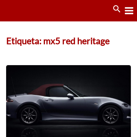
Ir
Busca
al
contenido
Etiqueta: mx5 red heritage