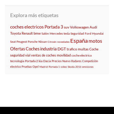
Explora más etiquetas
coches electricos
Portada 3
suv
Volkswagen
Audi
Toyota
Renault
bmw
Salón
Mercedes
tesla
Seguridad
Ford
Hyundai
España
motos
Seat
Peugeot
Porsche
Nissan
Citroën
novedades
Ofertas
Coches
industria
DGT
trafico
multas
Coche
seguridad vial
ventas de coches
movilidad
coche electrico
tecnologia
Portada 2
kia
Dacia
Precios
Nuevo
Radares
Competición
electrico
Pruebas
Opel
Madrid
Portada 1
video
Skoda
2016
emisiones