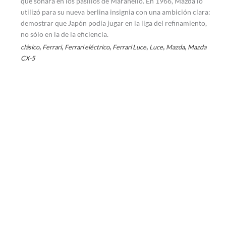
que sonara en los pasillos de Maranello. En 1966, Mazda lo
utilizó para su nueva berlina insignia con una ambición clara:
demostrar que Japón podía jugar en la liga del refinamiento,
no sólo en la de la eficiencia.
,
,
,
,
,
,
clásico
Ferrari
Ferrari eléctrico
Ferrari Luce
Luce
Mazda
Mazda
CX-5