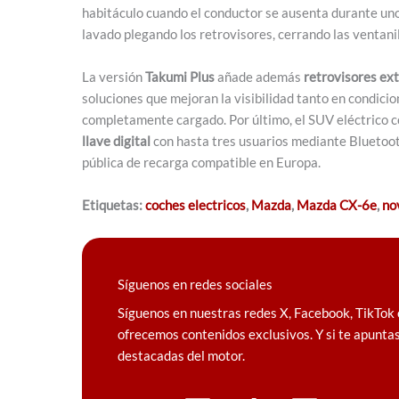
habitáculo cuando el conductor se ausenta durante uno
lavado plegando los retrovisores, cerrando las ventani
La versión
Takumi Plus
añade además
retrovisores
ext
soluciones que mejoran la visibilidad tanto en condic
completamente cargado. Por último, el SUV eléctrico c
llave digital
con hasta tres usuarios mediante Bluetooth,
pública de recarga compatible en Europa.
Etiquetas:
coches electricos
,
Mazda
,
Mazda CX-6e
,
no
Síguenos en redes sociales
Síguenos en nuestras redes X, Facebook, TikTok 
ofrecemos contenidos exclusivos. Y si te apuntas
destacadas del motor.