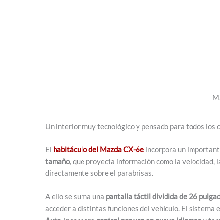
M
Un interior muy tecnológico y pensado para todos los
El
habitáculo del Mazda CX-6e
incorpora un important
tamaño
, que proyecta información como la velocidad, l
directamente sobre el parabrisas.
A ello se suma una
pantalla táctil dividida de 26 pulga
acceder a distintas funciones del vehículo. El sistema
Auto
, incorpora
control por voz en nueve idiomas
y tam