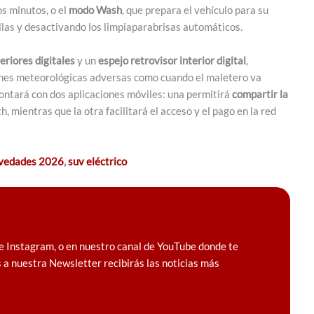
s minutos, o el
modo Wash
, que prepara el vehículo para su
llas y desactivando los limpiaparabrisas automáticos.
eriores digitales
y un
espejo retrovisor interior digital
,
iones meteorológicas adversas como cuando el maletero va
ontará con dos aplicaciones móviles: una permitirá
compartir la
 mientras que la otra facilitará el acceso y el pago en la red
vedades 2026
,
suv eléctrico
e Instagram, o en nuestro canal de YouTube donde te
 a nuestra Newsletter recibirás las noticias más