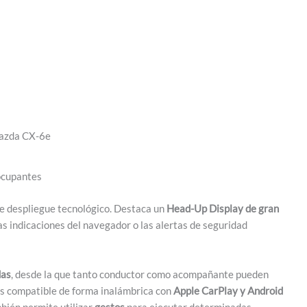
azda CX-6e
 ocupantes
e despliegue tecnológico. Destaca un
Head-Up Display de gran
as indicaciones del navegador o las alertas de seguridad
das
, desde la que tanto conductor como acompañante pueden
 es compatible de forma inalámbrica con
Apple CarPlay y Android
bién permite utilizar
gestos
para ejecutar determinadas