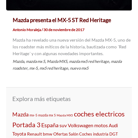
Mazda presenta el MX-5 ST Red Heritage
Antonio Moraleja
/
30 de noviembre de 2017
Mazda ha revelado una nueva versión del Mazda MX-5, uno de
los roadster más míticos de la historia, bautizada como ´Red
Heritage´ y con algunas novedades importantes.
,
,
,
,
Mazda
mazda mx 5
Mazda MX5
mazda mx5 red heritage
mazda
,
,
,
roadster
mx-5
mx5 red heritage
nuevo mx5
Explora más etiquetas
coches electricos
Mazda
mx-5
mazda mx 5
Mazda MX5
Portada 3
España
suv
Volkswagen
motos
Audi
Toyota
Renault
bmw
Ofertas
Salón
Coches
industria
DGT