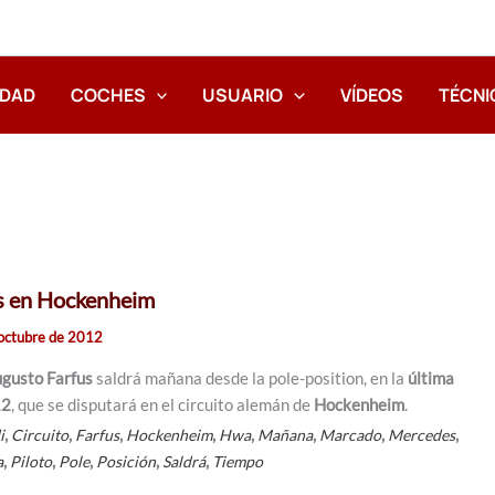
IDAD
COCHES
USUARIO
VÍDEOS
TÉCNI
us en Hockenheim
octubre de 2012
gusto Farfus
saldrá mañana desde la pole-position, en la
última
12
, que se disputará en el circuito alemán de
Hockenheim
.
,
,
,
,
,
,
,
,
i
Circuito
Farfus
Hockenheim
Hwa
Mañana
Marcado
Mercedes
,
,
,
,
,
a
Piloto
Pole
Posición
Saldrá
Tiempo