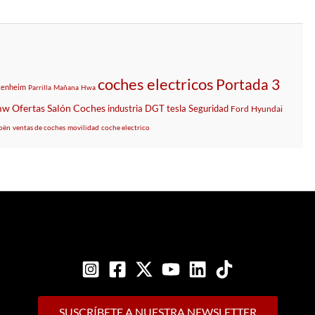
coches electricos
Portada 3
kenheim
Parrilla
Mañana
Hwa
mw
Ofertas
Salón
Coches
industria
DGT
tesla
Seguridad
Ford
Hyundai
oën
ventas de coches
movilidad
coche electrico
SUSCRÍBETE A NUESTRA NEWSLETTER