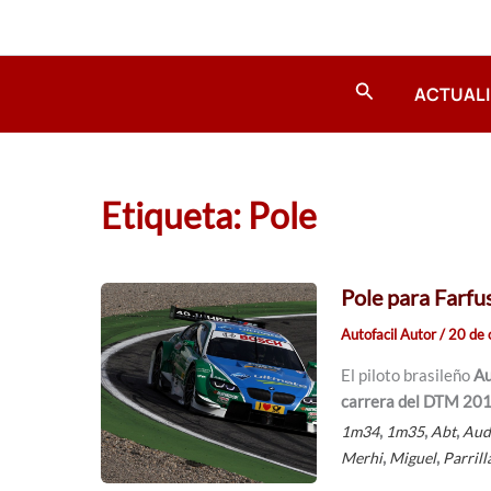
Ir
al
contenido
Buscar
ACTUAL
Etiqueta: Pole
Pole para Farf
Autofacil Autor
/
20 de 
El piloto brasileño
Au
carrera del DTM 20
,
,
,
1m34
1m35
Abt
Aud
,
,
Merhi
Miguel
Parrill