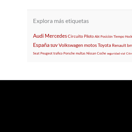
Explora más etiquetas
Audi
Mercedes
Circuito
Piloto
Abt
Posición
Tiempo
Hoc
España
suv
Volkswagen
motos
Toyota
Renault
b
Seat
Peugeot
trafico
Porsche
multas
Nissan
Coche
seguridad vial
Citr