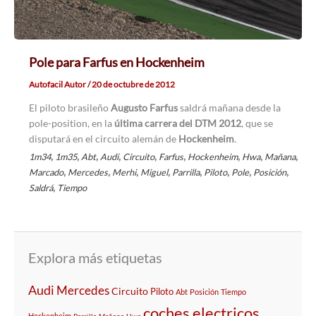
Pole para Farfus en Hockenheim
Autofacil Autor
/
20 de octubre de 2012
El piloto brasileño
Augusto Farfus
saldrá mañana desde la
pole-position, en la
última carrera del DTM 2012
, que se
disputará en el circuito alemán de
Hockenheim
.
,
,
,
,
,
,
,
,
,
1m34
1m35
Abt
Audi
Circuito
Farfus
Hockenheim
Hwa
Mañana
,
,
,
,
,
,
,
,
Marcado
Mercedes
Merhi
Miguel
Parrilla
Piloto
Pole
Posición
,
Saldrá
Tiempo
Explora más etiquetas
Audi
Mercedes
Circuito
Piloto
Abt
Posición
Tiempo
coches electricos
Hockenheim