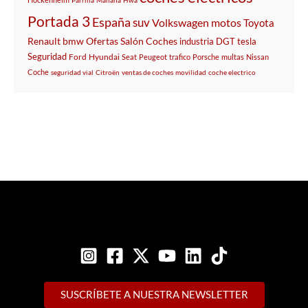
Parrilla
Mañana
Hwa
Portada 3
España
suv
Volkswagen
motos
Toyota
Renault
bmw
Ofertas
Salón
Coches
industria
DGT
tesla
Seguridad
Ford
Hyundai
Seat
Peugeot
trafico
Porsche
multas
Nissan
Coche
seguridad vial
Citroën
ventas de coches
movilidad
coche electrico
SUSCRÍBETE A NUESTRA NEWSLETTER