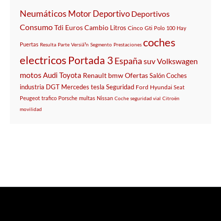
Neumáticos
Motor
Deportivo
Deportivos
Consumo
Tdi
Euros
Cambio
Litros
Cinco
Gti
Polo
100
Hay
coches
Puertas
Resulta
Parte
Versiã³n
Segmento
Prestaciones
electricos
Portada 3
España
suv
Volkswagen
motos
Audi
Toyota
Renault
bmw
Ofertas
Salón
Coches
industria
DGT
Mercedes
tesla
Seguridad
Ford
Hyundai
Seat
Peugeot
trafico
Porsche
multas
Nissan
Coche
seguridad vial
Citroën
movilidad