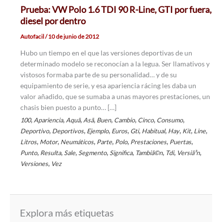
Prueba: VW Polo 1.6 TDI 90 R-Line, GTI por fuera,
diesel por dentro
Autofacil
/
10 de junio de 2012
Hubo un tiempo en el que las versiones deportivas de un
determinado modelo se reconocían a la legua. Ser llamativos y
vistosos formaba parte de su personalidad… y de su
equipamiento de serie, y esa apariencia rácing les daba un
valor añadido, que se sumaba a unas mayores prestaciones, un
chasis bien puesto a punto… […]
,
,
,
,
,
,
,
,
100
Apariencia
Aquã­
Asã­
Buen
Cambio
Cinco
Consumo
,
,
,
,
,
,
,
,
,
Deportivo
Deportivos
Ejemplo
Euros
Gti
Habitual
Hay
Kit
Line
,
,
,
,
,
,
,
Litros
Motor
Neumáticos
Parte
Polo
Prestaciones
Puertas
,
,
,
,
,
,
,
,
Punto
Resulta
Sale
Segmento
Significa
Tambiã©n
Tdi
Versiã³n
,
Versiones
Vez
Explora más etiquetas