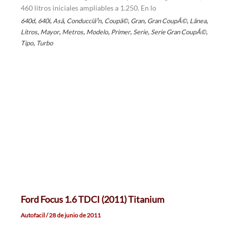
460 litros iniciales ampliables a 1.250. En lo
,
,
,
,
,
,
,
,
640d
640i
Asã­
Conducciã³n
Coupã©
Gran
Gran CoupÃ©
Lã­nea
,
,
,
,
,
,
,
Litros
Mayor
Metros
Modelo
Primer
Serie
Serie Gran CoupÃ©
,
Tipo
Turbo
Ford Focus 1.6 TDCI (2011) Titanium
Autofacil
/
28 de junio de 2011