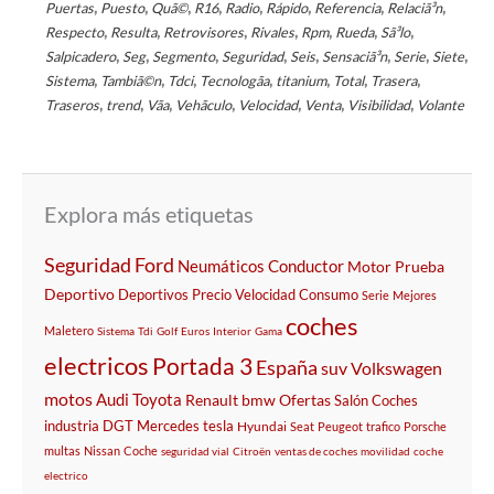
,
,
,
,
,
,
,
,
Puertas
Puesto
Quã©
R16
Radio
Rápido
Referencia
Relaciã³n
,
,
,
,
,
,
,
Respecto
Resulta
Retrovisores
Rivales
Rpm
Rueda
Sã³lo
,
,
,
,
,
,
,
,
Salpicadero
Seg
Segmento
Seguridad
Seis
Sensaciã³n
Serie
Siete
,
,
,
,
,
,
,
Sistema
Tambiã©n
Tdci
Tecnologã­a
titanium
Total
Trasera
,
,
,
,
,
,
,
Traseros
trend
Vã­a
Vehã­culo
Velocidad
Venta
Visibilidad
Volante
Explora más etiquetas
Seguridad
Ford
Neumáticos
Conductor
Motor
Prueba
Deportivo
Deportivos
Precio
Velocidad
Consumo
Serie
Mejores
coches
Maletero
Sistema
Tdi
Golf
Euros
Interior
Gama
electricos
Portada 3
España
suv
Volkswagen
motos
Audi
Toyota
Renault
bmw
Ofertas
Salón
Coches
industria
DGT
Mercedes
tesla
Hyundai
Seat
Peugeot
trafico
Porsche
multas
Nissan
Coche
seguridad vial
Citroën
ventas de coches
movilidad
coche
electrico