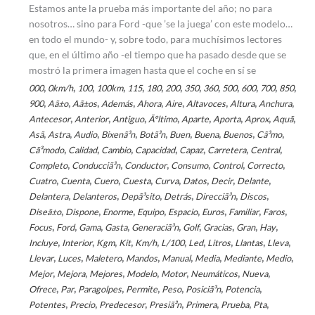
Estamos ante la prueba más importante del año; no para
nosotros… sino para Ford -que ’se la juega’ con este modelo…
en todo el mundo- y, sobre todo, para muchísimos lectores
que, en el último año -el tiempo que ha pasado desde que se
mostró la primera imagen hasta que el coche en sí se
,
,
,
,
,
,
,
,
,
,
,
,
,
000
0km/h
100
100km
115
180
200
350
360
500
600
700
850
,
,
,
,
,
,
,
,
,
900
Aã±o
Aã±os
Además
Ahora
Aire
Altavoces
Altura
Anchura
,
,
,
,
,
,
,
,
Antecesor
Anterior
Antiguo
Ãºltimo
Aparte
Aporta
Aprox
Aquã­
,
,
,
,
,
,
,
,
,
Asã­
Astra
Audio
Bixenã³n
Botã³n
Buen
Buena
Buenos
Cã³mo
,
,
,
,
,
,
,
Cã³modo
Calidad
Cambio
Capacidad
Capaz
Carretera
Central
,
,
,
,
,
,
Completo
Conducciã³n
Conductor
Consumo
Control
Correcto
,
,
,
,
,
,
,
,
Cuatro
Cuenta
Cuero
Cuesta
Curva
Datos
Decir
Delante
,
,
,
,
,
,
Delantera
Delanteros
Depã³sito
Detrás
Direcciã³n
Discos
,
,
,
,
,
,
,
,
Diseã±o
Dispone
Enorme
Equipo
Espacio
Euros
Familiar
Faros
,
,
,
,
,
,
,
,
,
Focus
Ford
Gama
Gasta
Generaciã³n
Golf
Gracias
Gran
Hay
,
,
,
,
,
,
,
,
,
,
Incluye
Interior
Kgm
Kit
Km/h
L/100
Led
Litros
Llantas
Lleva
,
,
,
,
,
,
,
,
Llevar
Luces
Maletero
Mandos
Manual
Media
Mediante
Medio
,
,
,
,
,
,
,
Mejor
Mejora
Mejores
Modelo
Motor
Neumáticos
Nueva
,
,
,
,
,
,
,
Ofrece
Par
Paragolpes
Permite
Peso
Posiciã³n
Potencia
,
,
,
,
,
,
,
Potentes
Precio
Predecesor
Presiã³n
Primera
Prueba
Pta