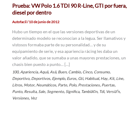
Prueba: VW Polo 1.6 TDI 90 R-Line, GTI por fuera,
diesel por dentro
Autofacil
/
10 de junio de 2012
Hubo un tiempo en el que las versiones deportivas de un
determinado modelo se reconocían a la legua. Ser llamativos y
vistosos formaba parte de su personalidad… y de su
equipamiento de serie, y esa apariencia rácing les daba un
valor añadido, que se sumaba a unas mayores prestaciones, un
chasis bien puesto a punto… […]
,
,
,
,
,
,
,
,
100
Apariencia
Aquã­
Asã­
Buen
Cambio
Cinco
Consumo
,
,
,
,
,
,
,
,
,
Deportivo
Deportivos
Ejemplo
Euros
Gti
Habitual
Hay
Kit
Line
,
,
,
,
,
,
,
Litros
Motor
Neumáticos
Parte
Polo
Prestaciones
Puertas
,
,
,
,
,
,
,
,
Punto
Resulta
Sale
Segmento
Significa
Tambiã©n
Tdi
Versiã³n
,
Versiones
Vez