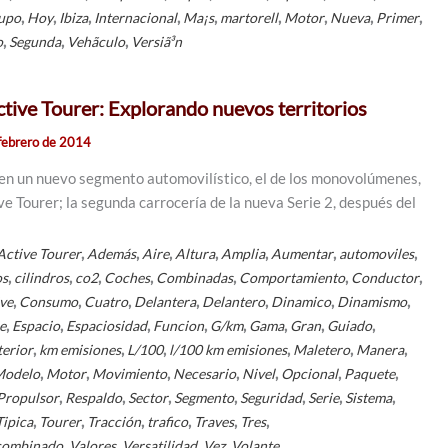
,
,
,
,
,
,
,
,
,
upo
Hoy
Ibiza
Internacional
Ma¡s
martorell
Motor
Nueva
Primer
,
,
,
o
Segunda
Vehã­culo
Versiã³n
ive Tourer: Explorando nuevos territorios
febrero de 2014
en un nuevo segmento automovilístico, el de los monovolúmenes,
ve Tourer; la segunda carrocería de la nueva Serie 2, después del
,
,
,
,
,
,
,
Active Tourer
Además
Aire
Altura
Amplia
Aumentar
automoviles
,
,
,
,
,
,
,
os
cilindros
co2
Coches
Combinadas
Comportamiento
Conductor
,
,
,
,
,
,
,
ve
Consumo
Cuatro
Delantera
Delantero
Dinamico
Dinamismo
,
,
,
,
,
,
,
,
e
Espacio
Espaciosidad
Funcion
G/km
Gama
Gran
Guiado
,
,
,
,
,
,
terior
km emisiones
L/100
l/100 km emisiones
Maletero
Manera
,
,
,
,
,
,
,
Modelo
Motor
Movimiento
Necesario
Nivel
Opcional
Paquete
,
,
,
,
,
,
,
Propulsor
Respaldo
Sector
Segmento
Seguridad
Serie
Sistema
,
,
,
,
,
,
Tipica
Tourer
Tracción
trafico
Traves
Tres
,
,
,
,
combinado
Valores
Versatilidad
Vez
Volante