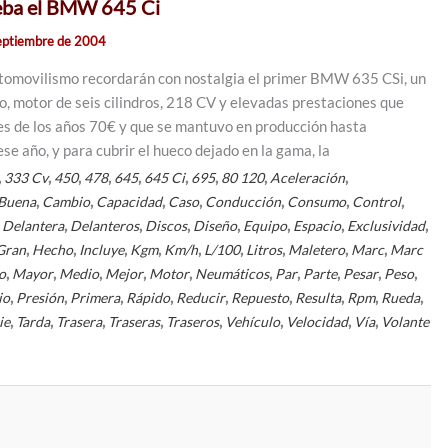
eba el BMW 645 Ci
eptiembre de 2004
utomovilismo recordarán con nostalgia el primer BMW 635 CSi, un
, motor de seis cilindros, 218 CV y elevadas prestaciones que
les de los años 70€ y que se mantuvo en producción hasta
e año, y para cubrir el hueco dejado en la gama, la
,
,
,
,
,
,
,
,
,
333 Cv
450
478
645
645 Ci
695
80 120
Aceleración
,
,
,
,
,
,
,
Buena
Cambio
Capacidad
Caso
Conducción
Consumo
Control
,
,
,
,
,
,
,
,
Delantera
Delanteros
Discos
Diseño
Equipo
Espacio
Exclusividad
,
,
,
,
,
,
,
,
,
Gran
Hecho
Incluye
Kgm
Km/h
L/100
Litros
Maletero
Marc
Marc
,
,
,
,
,
,
,
,
,
,
o
Mayor
Medio
Mejor
Motor
Neumáticos
Par
Parte
Pesar
Peso
,
,
,
,
,
,
,
,
,
io
Presión
Primera
Rápido
Reducir
Repuesto
Resulta
Rpm
Rueda
,
,
,
,
,
,
,
,
ie
Tarda
Trasera
Traseras
Traseros
Vehículo
Velocidad
Vía
Volante