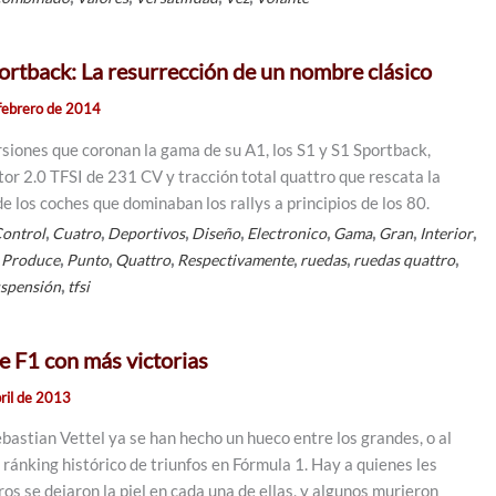
ortback: La resurrección de un nombre clásico
febrero de 2014
rsiones que coronan la gama de su A1, los S1 y S1 Sportback,
or 2.0 TFSI de 231 CV y tracción total quattro que rescata la
e los coches que dominaban los rallys a principios de los 80.
,
,
,
,
,
,
,
,
ontrol
Cuatro
Deportivos
Diseño
Electronico
Gama
Gran
Interior
,
,
,
,
,
,
,
Produce
Punto
Quattro
Respectivamente
ruedas
ruedas quattro
,
spensión
tfsi
de F1 con más victorias
ril de 2013
bastian Vettel ya se han hecho un hueco entre los grandes, o al
l ránking histórico de triunfos en Fórmula 1. Hay a quienes les
tros se dejaron la piel en cada una de ellas, y algunos murieron