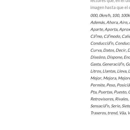
lectores que, en el 
imagen hasta que el 
,
,
,
000
0km/h
100
100
,
,
,
Además
Ahora
Aire
,
,
Aparte
Aporta
Apro
,
,
Cã³mo
Cã³modo
Cali
,
Conducciã³n
Conduc
,
,
,
Curva
Datos
Decir
D
,
,
Diseã±o
Dispone
En
,
,
Gasta
Generaciã³n
Go
,
,
,
Litros
Llantas
Lleva
L
,
,
Mejor
Mejora
Mejor
,
,
Permite
Peso
Posiciã
,
,
,
Pta
Puertas
Puesto
,
,
Retrovisores
Rivales
,
,
Sensaciã³n
Serie
Siet
,
,
,
Traseros
trend
Vã­a
V