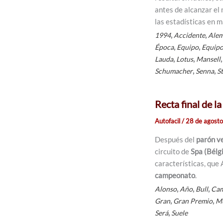
antes de alcanzar el 
las estadísticas en 
,
,
1994
Accidente
Alem
,
,
Época
Equipo
Equip
,
,
Lauda
Lotus
Mansell
,
,
Schumacher
Senna
S
Recta final de 
Autofacil
/
28 de agost
Después del
parón ve
circuito de
Spa (Bélgi
características, que
campeonato
.
,
,
,
Alonso
Año
Bull
Cam
,
,
Gran
Gran Premio
M
,
Será
Suele