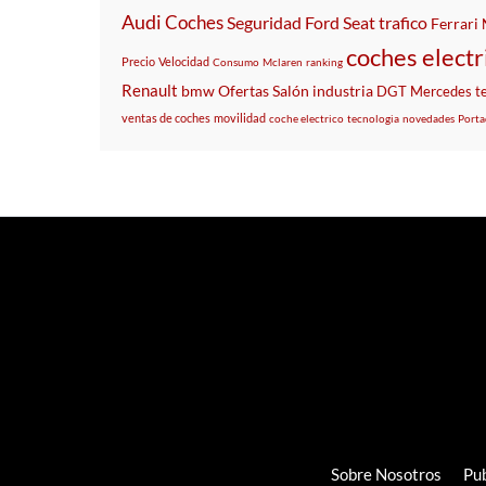
Audi
Coches
Seguridad
Ford
Seat
trafico
Ferrari
coches electr
Precio
Velocidad
Consumo
Mclaren
ranking
Renault
bmw
Ofertas
Salón
industria
DGT
Mercedes
t
ventas de coches
movilidad
coche electrico
tecnologia
novedades
Porta
Sobre Nosotros
Pub