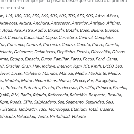
último año -el tiempo que ha pasado desde que se mostró la primera
coche en sí se
,
,
,
,
,
,
,
,
,
,
,
,
,
km
115
180
200
350
360
500
600
700
850
900
Aã±o
Aã±os
,
,
,
,
,
,
,
Altavoces
Altura
Anchura
Antecesor
Anterior
Antiguo
Ãºltimo
,
,
,
,
,
,
,
,
,
,
x
Aquã­
Asã­
Astra
Audio
Bixenã³n
Botã³n
Buen
Buena
Buenos
,
,
,
,
,
,
,
dad
Cambio
Capacidad
Capaz
Carretera
Central
Completo
,
,
,
,
,
,
,
,
tor
Consumo
Control
Correcto
Cuatro
Cuenta
Cuero
Cuesta
,
,
,
,
,
,
,
elante
Delantera
Delanteros
Depã³sito
Detrás
Direcciã³n
Discos
,
,
,
,
,
,
,
,
,
orme
Equipo
Espacio
Euros
Familiar
Faros
Focus
Ford
Gama
,
,
,
,
,
,
,
,
,
,
,
lf
Gracias
Gran
Hay
Incluye
Interior
Kgm
Kit
Km/h
L/100
Led
,
,
,
,
,
,
,
,
levar
Luces
Maletero
Mandos
Manual
Media
Mediante
Medio
,
,
,
,
,
,
,
,
es
Modelo
Motor
Neumáticos
Nueva
Ofrece
Par
Paragolpes
,
,
,
,
,
,
,
,
³n
Potencia
Potentes
Precio
Predecesor
Presiã³n
Primera
Prueba
,
,
,
,
,
,
,
,
Quã©
R16
Radio
Rápido
Referencia
Relaciã³n
Respecto
Resulta
,
,
,
,
,
,
,
,
Rpm
Rueda
Sã³lo
Salpicadero
Seg
Segmento
Seguridad
Seis
,
,
,
,
,
,
,
,
e
Sistema
Tambiã©n
Tdci
Tecnologã­a
titanium
Total
Trasera
,
,
,
,
ehã­culo
Velocidad
Venta
Visibilidad
Volante