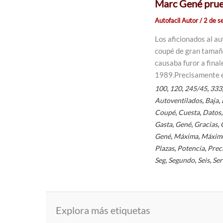
Marc Gené pru
Autofacil Autor
/
2 de s
Los aficionados al a
coupé de gran tamaño
causaba furor a fina
1989.Precisamente es
,
,
,
100
120
245/45
333
,
,
Autoventilados
Baja
,
,
Coupé
Cuesta
Datos
,
,
,
Gasta
Gené
Gracias
,
,
Gené
Máxima
Máxim
,
,
Plazas
Potencia
Prec
,
,
,
Seg
Segundo
Seis
Ser
Explora más etiquetas