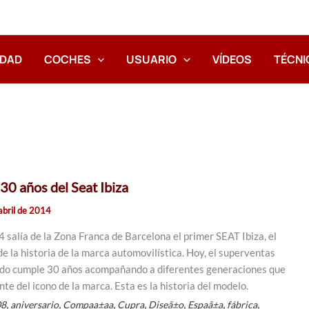
IDAD
COCHES
USUARIO
VÍDEOS
TÉCNI
 30 años del Seat Ibiza
abril de 2014
4 salía de la Zona Franca de Barcelona el primer SEAT Ibiza, el
e la historia de la marca automovilística. Hoy, el superventas
do cumple 30 años acompañando a diferentes generaciones que
nte del icono de la marca. Esta es la historia del modelo.
,
,
,
,
,
,
,
08
aniversario
Compaa±a­a
Cupra
Diseã±o
Espaã±a
fábrica