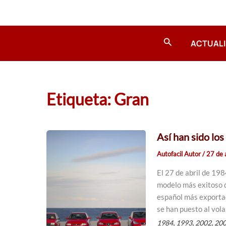
Ir
al
contenido
Buscar
ACTUAL
Etiqueta: Gran
Así han sido los
Autofacil Autor
/
27 de 
El 27 de abril de 198
modelo más exitoso d
español más exporta
se han puesto al vola
,
,
,
1984
1993
2002
20