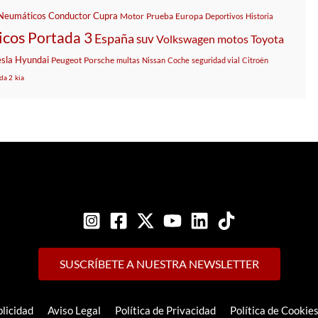
Neumáticos
Conductor
Cupra
Motor
Prueba
Europa
Deportivos
Historia
icos
Portada 3
España
suv
Volkswagen
motos
Toyota
esla
Hyundai
Peugeot
Porsche
multas
Nissan
Coche
seguridad vial
Citroën
da 2
kia
SUSCRÍBETE A NUESTRA NEWSLETTER
licidad
Aviso Legal
Política de Privacidad
Política de Cookie