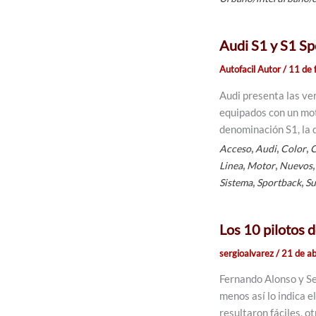
Audi S1 y S1 Sp
Autofacil Autor
/
11 de 
Audi presenta las ve
equipados con un mot
denominación S1, la d
,
,
,
Acceso
Audi
Color
C
,
,
Linea
Motor
Nuevos
,
,
Sistema
Sportback
Su
Los 10 pilotos 
sergioalvarez
/
21 de ab
Fernando Alonso y Se
menos así lo indica e
resultaron fáciles, o