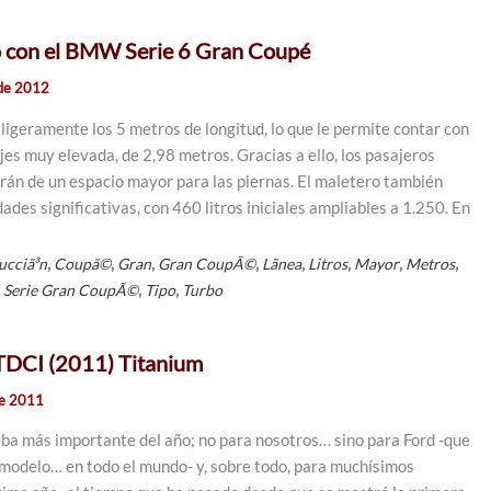
o con el BMW Serie 6 Gran Coupé
de 2012
ligeramente los 5 metros de longitud, lo que le permite contar con
jes muy elevada, de 2,98 metros. Gracias a ello, los pasajeros
arán de un espacio mayor para las piernas. El maletero también
ades significativas, con 460 litros iniciales ampliables a 1.250. En
,
,
,
,
,
,
,
,
ucciã³n
Coupã©
Gran
Gran CoupÃ©
Lã­nea
Litros
Mayor
Metros
,
,
,
Serie Gran CoupÃ©
Tipo
Turbo
 TDCI (2011) Titanium
de 2011
ba más importante del año; no para nosotros… sino para Ford -que
te modelo… en todo el mundo- y, sobre todo, para muchísimos