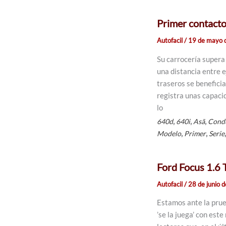
Primer contact
Autofacil
/
19 de mayo 
Su carrocería supera 
una distancia entre e
traseros se benefici
registra unas capacid
lo
,
,
,
640d
640i
Asã­
Cond
,
,
Modelo
Primer
Serie
Ford Focus 1.6
Autofacil
/
28 de junio 
Estamos ante la prue
’se la juega’ con es