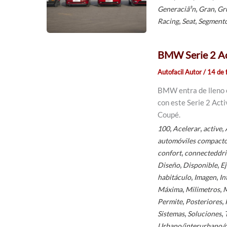
,
,
Generaciã³n
Gran
Gr
,
,
Racing
Seat
Segment
BMW Serie 2 Act
Autofacil Autor
/
14 de 
BMW entra de lleno 
con este Serie 2 Acti
Coupé.
,
,
,
100
Acelerar
active
automóviles compact
,
confort
connecteddri
,
,
Diseño
Disponible
Ej
,
,
habitáculo
Imagen
In
,
,
Máxima
Milimetros
,
,
Permite
Posteriores
,
,
Sistemas
Soluciones
Urbano/interurbano/