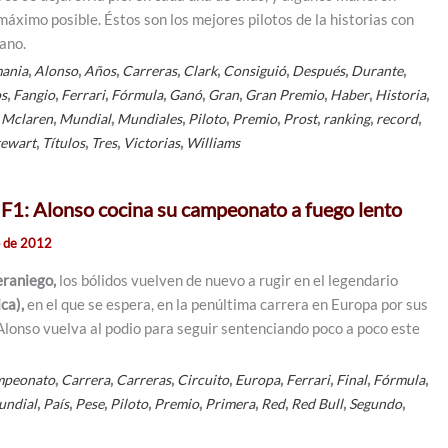
máximo posible. Éstos son los mejores pilotos de la historias con
mano.
,
,
,
,
,
,
,
,
ania
Alonso
Años
Carreras
Clark
Consiguió
Después
Durante
,
,
,
,
,
,
,
,
,
os
Fangio
Ferrari
Fórmula
Ganó
Gran
Gran Premio
Haber
Historia
,
,
,
,
,
,
,
,
,
Mclaren
Mundial
Mundiales
Piloto
Premio
Prost
ranking
record
,
,
,
,
tewart
Títulos
Tres
Victorias
Williams
la F1: Alonso cocina su campeonato a fuego lento
o de 2012
raniego,
los bólidos vuelven de nuevo a rugir en el legendario
ca),
en el que se espera, en la penúltima carrera en Europa por sus
 Alonso vuelva al podio para seguir sentenciando poco a poco este
,
,
,
,
,
,
,
,
peonato
Carrera
Carreras
Circuito
Europa
Ferrari
Final
Fórmula
,
,
,
,
,
,
,
,
,
undial
País
Pese
Piloto
Premio
Primera
Red
Red Bull
Segundo