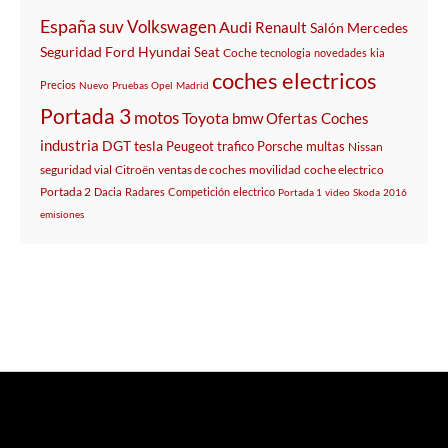
España
suv
Volkswagen
Audi
Renault
Salón
Mercedes
Seguridad
Ford
Hyundai
Seat
Coche
tecnologia
novedades
kia
coches electricos
Precios
Nuevo
Pruebas
Opel
Madrid
Portada 3
motos
Toyota
bmw
Ofertas
Coches
industria
DGT
tesla
Peugeot
trafico
Porsche
multas
Nissan
seguridad vial
Citroën
ventas de coches
movilidad
coche electrico
Portada 2
Dacia
Radares
Competición
electrico
Portada 1
video
Skoda
2016
emisiones