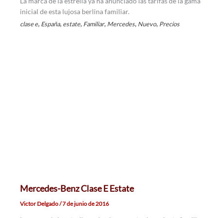
La marca de la estrella ya ha anunciado las tarifas de la gama
inicial de esta lujosa berlina familiar.
,
,
,
,
,
,
clase e
España
estate
Familiar
Mercedes
Nuevo
Precios
Mercedes-Benz Clase E Estate
Victor Delgado
/
7 de junio de 2016