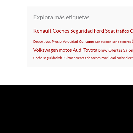
Explora más etiquetas
Renault
Coches
Seguridad
Ford
Seat
trafico
C
Deportivos
Precio
Velocidad
Consumo
Conducción
Serie
Mejores
Volkswagen
motos
Audi
Toyota
bmw
Ofertas
Saló
Coche
seguridad vial
Citroën
ventas de coches
movilidad
coche elect