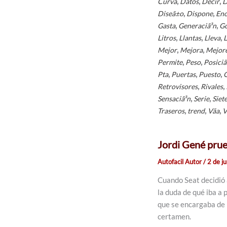
,
,
,
Curva
Datos
Decir
D
,
,
Diseã±o
Dispone
En
,
,
Gasta
Generaciã³n
Go
,
,
,
Litros
Llantas
Lleva
L
,
,
Mejor
Mejora
Mejor
,
,
Permite
Peso
Posiciã
,
,
,
Pta
Puertas
Puesto
,
,
Retrovisores
Rivales
,
,
Sensaciã³n
Serie
Siet
,
,
,
Traseros
trend
Vã­a
V
Jordi Gené prue
Autofacil Autor
/
2 de j
Cuando Seat decidió
la duda de qué iba a
que se encargaba de
certamen.