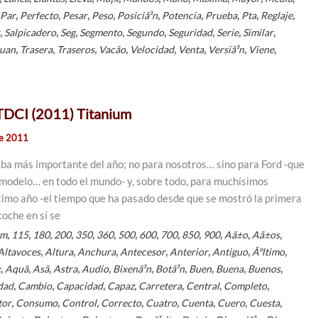
,
,
,
,
,
,
,
,
,
Par
Perfecto
Pesar
Peso
Posiciã³n
Potencia
Prueba
Pta
Reglaje
,
,
,
,
,
,
,
,
Salpicadero
Seg
Segmento
Segundo
Seguridad
Serie
Similar
,
,
,
,
,
,
,
,
guan
Trasera
Traseros
Vacã­o
Velocidad
Venta
Versiã³n
Viene
 TDCI (2011) Titanium
de 2011
ba más importante del año; no para nosotros… sino para Ford -que
te modelo… en todo el mundo- y, sobre todo, para muchísimos
último año -el tiempo que ha pasado desde que se mostró la primera
coche en sí se
,
,
,
,
,
,
,
,
,
,
,
,
,
km
115
180
200
350
360
500
600
700
850
900
Aã±o
Aã±os
,
,
,
,
,
,
,
Altavoces
Altura
Anchura
Antecesor
Anterior
Antiguo
Ãºltimo
,
,
,
,
,
,
,
,
,
,
x
Aquã­
Asã­
Astra
Audio
Bixenã³n
Botã³n
Buen
Buena
Buenos
,
,
,
,
,
,
,
dad
Cambio
Capacidad
Capaz
Carretera
Central
Completo
,
,
,
,
,
,
,
,
tor
Consumo
Control
Correcto
Cuatro
Cuenta
Cuero
Cuesta