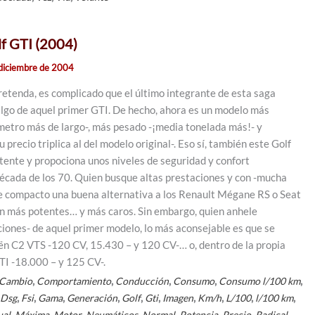
f GTI (2004)
diciembre de 2004
etenda, es complicado que el último integrante de esta saga
lgo de aquel primer GTI. De hecho, ahora es un modelo más
etro más de largo-, más pesado -¡media tonelada más!- y
 precio triplica al del modelo original-. Eso sí, también este Golf
otente y propociona unos niveles de seguridad y confort
década de los 70. Quien busque altas prestaciones y con -mucha
e compacto una buena alternativa a los Renault Mégane RS o Seat
n más potentes… y más caros. Sin embargo, quien anhele
ciones- de aquel primer modelo, lo más aconsejable es que se
ën C2 VTS -120 CV, 15.430 – y 120 CV-… o, dentro de la propia
I -18.000 – y 125 CV-.
,
,
,
,
,
Cambio
Comportamiento
Conducción
Consumo
Consumo l/100 km
,
,
,
,
,
,
,
,
,
,
,
Dsg
Fsi
Gama
Generación
Golf
Gti
Imagen
Km/h
L/100
l/100 km
,
,
,
,
,
,
,
,
al
Máxima
Motor
Neumáticos
Normal
Potencia
Precio
Radical