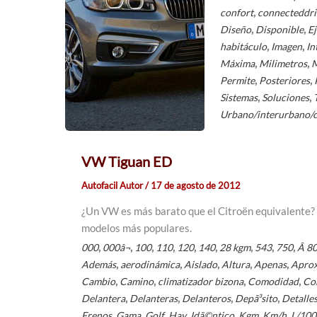
,
confort
connecteddri
,
,
Diseño
Disponible
Ej
,
,
habitáculo
Imagen
In
,
,
Máxima
Milimetros
,
,
Permite
Posteriores
,
,
Sistemas
Soluciones
Urbano/interurbano/
VW Tiguan ED
Autofacil Autor
/
17 de agosto de 2012
¿Un VW es más barato que el Citroën equivalente?
modelos más populares.
,
,
,
,
,
,
,
,
,
000
000â¬
100
110
120
140
28 kgm
543
750
Â 8
,
,
,
,
,
Además
aerodinámica
Aislado
Altura
Apenas
Apro
,
,
,
,
Cambio
Camino
climatizador bizona
Comodidad
Co
,
,
,
,
Delantera
Delanteras
Delanteros
Depã³sito
Detalle
,
,
,
,
,
,
,
Frenos
Gama
Golf
Hay
Idã©ntico
Kgm
Km/h
L/100