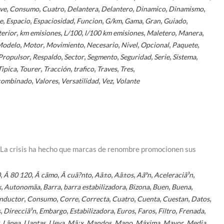
,
,
,
,
,
,
,
ve
Consumo
Cuatro
Delantera
Delantero
Dinamico
Dinamismo
,
,
,
,
,
,
,
,
e
Espacio
Espaciosidad
Funcion
G/km
Gama
Gran
Guiado
,
,
,
,
,
,
terior
km emisiones
L/100
l/100 km emisiones
Maletero
Manera
,
,
,
,
,
,
,
Modelo
Motor
Movimiento
Necesario
Nivel
Opcional
Paquete
,
,
,
,
,
,
,
Propulsor
Respaldo
Sector
Segmento
Seguridad
Serie
Sistema
,
,
,
,
,
,
Tipica
Tourer
Tracción
trafico
Traves
Tres
,
,
,
,
combinado
Valores
Versatilidad
Vez
Volante
 La crisis ha hecho que marcas de renombre promocionen sus
,
,
,
,
,
,
,
,
0
Â 80 120
Â cãmo
Â cuã?nto
Aã±o
Aã±os
Aãºn
Aceleraciã³n
,
,
,
,
,
,
,
x
Autonomã­a
Barra
barra estabilizadora
Bizona
Buen
Buena
,
,
,
,
,
,
,
,
nductor
Consumo
Corre
Correcta
Cuatro
Cuenta
Cuestan
Datos
,
,
,
,
,
,
,
,
s
Direcciã³n
Embargo
Estabilizadora
Euros
Faros
Filtro
Frenada
,
,
,
,
,
,
,
,
,
,
Lã­nea
Llantas
Lleva
Mã¡x
Mandos
Mano
Máxima
Mayor
Media