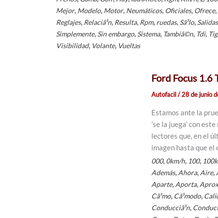
,
,
,
,
,
,
Mejor
Modelo
Motor
Neumáticos
Oficiales
Ofrece
,
,
,
,
,
,
Reglajes
Relaciã³n
Resulta
Rpm
ruedas
Sã³lo
Salidas
,
,
,
,
,
Simplemente
Sin embargo
Sistema
Tambiã©n
Tdi
Ti
,
,
Visibilidad
Volante
Vueltas
Ford Focus 1.6
Autofacil
/
28 de junio 
Estamos ante la prue
’se la juega’ con es
lectores que, en el 
imagen hasta que el 
,
,
,
000
0km/h
100
100
,
,
,
Además
Ahora
Aire
,
,
Aparte
Aporta
Apro
,
,
Cã³mo
Cã³modo
Cali
,
Conducciã³n
Conduc