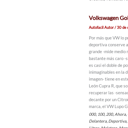
Volkswagen Gol
Autofacil Autor
/
30 de 
Por más que VW lo pr
deportiva conserve a
grande -mide medio m
bastante más caro -su
es casi el doble de p
inimaginables en la 
imagen- tiene en est
León Cupra R, que so
recuperar las -sensa
decante por un Citro
marca, el VW Lupo GT
,
,
,
,
000
100
200
Ahora
,
Delantera
Deportiva
,
,
Litros
Maletero
Manu