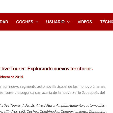
IDAD
COCHES
USUARIO
VÍDEOS
TÉCNI
ive Tourer: Explorando nuevos territorios
febrero de 2014
en un nuevo segmento automovilístico, el de los monovolúmenes,
ve Tourer; la segunda carrocería de la nueva Serie 2, después del
,
,
,
,
,
,
,
Active Tourer
Además
Aire
Altura
Amplia
Aumentar
automoviles
,
,
,
,
,
,
,
os
cilindros
co2
Coches
Combinadas
Comportamiento
Conductor