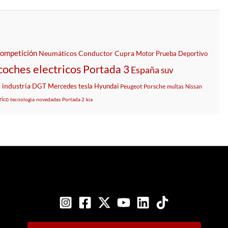
ompetición
Neumáticos
Conductor
Cupra
Motor
Prueba
Deportivo
coches electricos
Portada 3
España
suv
n
industria
DGT
Mercedes
tesla
Hyundai
Peugeot
Porsche
multas
Nissan
rico
tecnologia
novedades
Portada 2
kia