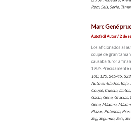
,
,
,
Rpm
Seis
Serie
Tama
Marc Gené pru
Autofacil Autor
/
2 de s
Los aficionados al a
coupé de gran tamaño
causaba furor a fina
1989.Precisamente es
,
,
,
100
120
245/45
333
,
,
Autoventilados
Baja
,
,
Coupé
Cuesta
Datos
,
,
,
Gasta
Gené
Gracias
,
,
Gené
Máxima
Máxim
,
,
Plazas
Potencia
Prec
,
,
,
Seg
Segundo
Seis
Ser