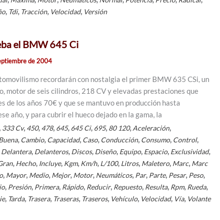
,
,
,
,
ño
Tdi
Tracción
Velocidad
Versión
eba el BMW 645 Ci
eptiembre de 2004
utomovilismo recordarán con nostalgia el primer BMW 635 CSi, un
, motor de seis cilindros, 218 CV y elevadas prestaciones que
les de los años 70€ y que se mantuvo en producción hasta
e año, y para cubrir el hueco dejado en la gama, la
,
,
,
,
,
,
,
,
,
333 Cv
450
478
645
645 Ci
695
80 120
Aceleración
,
,
,
,
,
,
,
Buena
Cambio
Capacidad
Caso
Conducción
Consumo
Control
,
,
,
,
,
,
,
,
Delantera
Delanteros
Discos
Diseño
Equipo
Espacio
Exclusividad
,
,
,
,
,
,
,
,
,
Gran
Hecho
Incluye
Kgm
Km/h
L/100
Litros
Maletero
Marc
Marc
,
,
,
,
,
,
,
,
,
,
o
Mayor
Medio
Mejor
Motor
Neumáticos
Par
Parte
Pesar
Peso
,
,
,
,
,
,
,
,
,
io
Presión
Primera
Rápido
Reducir
Repuesto
Resulta
Rpm
Rueda
,
,
,
,
,
,
,
,
ie
Tarda
Trasera
Traseras
Traseros
Vehículo
Velocidad
Vía
Volante