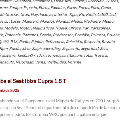
,
,
,
,
,
,
,
elante
Delantera
Delanteros
Depã³sito
Detrás
Direcciã³n
Discos
,
,
,
,
,
,
,
,
,
orme
Equipo
Espacio
Euros
Familiar
Faros
Focus
Ford
Gama
,
,
,
,
,
,
,
,
,
,
,
lf
Gracias
Gran
Hay
Incluye
Interior
Kgm
Kit
Km/h
L/100
Led
,
,
,
,
,
,
,
,
levar
Luces
Maletero
Mandos
Manual
Media
Mediante
Medio
,
,
,
,
,
,
,
,
es
Modelo
Motor
Neumáticos
Nueva
Ofrece
Par
Paragolpes
,
,
,
,
,
,
,
,
³n
Potencia
Potentes
Precio
Predecesor
Presiã³n
Primera
Prueba
,
,
,
,
,
,
,
,
Quã©
R16
Radio
Rápido
Referencia
Relaciã³n
Respecto
Resulta
,
,
,
,
,
,
,
,
Rpm
Rueda
Sã³lo
Salpicadero
Seg
Segmento
Seguridad
Seis
,
,
,
,
,
,
,
,
e
Sistema
Tambiã©n
Tdci
Tecnologã­a
titanium
Total
Trasera
,
,
,
,
ehã­culo
Velocidad
Venta
Visibilidad
Volante
ba el Seat Ibiza Cupra 1.8 T
unio de 2005
 abandonar el Campeonato del Mundo de Rallyes en 2001, surgió
 pasar con Seat Sport, el departamento de competición de la marca
 poner a punto los Córdoba WRC que participaban en aquel