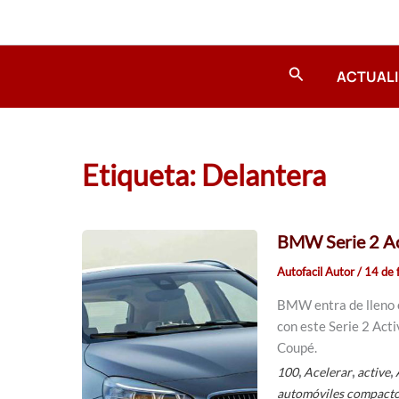
Ir
al
contenido
Buscar
ACTUAL
Etiqueta: Delantera
BMW Serie 2 Act
Autofacil Autor
/
14 de 
BMW entra de lleno 
con este Serie 2 Acti
Coupé.
,
,
,
100
Acelerar
active
automóviles compact