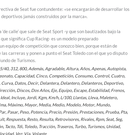
irectiva de Seat fue contundente: «se encargarán de desarrollar los
 deportivos jamás construidos por la marca».
a ‘de calle’ que sale de Seat Sport -y que son bautizados bajo la
que significa Cup Racing- es un modelo preparado
un equipo de competición que conozco bien, porque están de
las carreras y ponen a punto el Seat Toledo con el que yo disputo
undo de Turismos.
,
,
,
,
,
,
,
,
,
5/40
312
800
Además
Agradable
Altura
Años
Apenas
Autopista
,
,
,
,
,
,
,
eonato
Capacidad
Cinco
Competición
Consumo
Control
Cuatro
,
,
,
,
,
,
,
,
Curva
Datos
Decir
Delantera
Delantero
Delanteros
Deportivo
,
,
,
,
,
,
,
,
irección
Discos
Dos Años
Eje
Equipo
Escape
Estabilidad
Frenos
,
,
,
,
,
,
,
,
,
,
Ideal
Incluye
Jordi
Kgm
Km/h
L/100
Llantas
Lleva
Maletero
,
,
,
,
,
,
,
,
ima
Máximo
Mayor
Media
Medio
Modelo
Motor
Mundo
,
,
,
,
,
,
,
,
,
Par
Pasar
Peso
Potencia
Precio
Presión
Prestaciones
Prueba
Pta
,
,
,
,
,
,
,
,
,
ult
Respuesta
Resto
Resulta
Retrovisores
Rivales
Rpm
Seat
Seg
,
,
,
,
,
,
,
,
,
ón
Tacto
Tdi
Toledo
Tracción
Traseros
Turbo
Turismos
Unidad
,
,
,
locidad
Vez
Vía
Volante