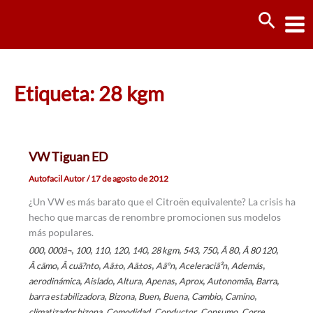
Ir
Busca
al
contenido
Etiqueta: 28 kgm
VW Tiguan ED
Autofacil Autor
/
17 de agosto de 2012
¿Un VW es más barato que el Citroën equivalente? La crisis ha
hecho que marcas de renombre promocionen sus modelos
más populares.
,
,
,
,
,
,
,
,
,
,
,
000
000â¬
100
110
120
140
28 kgm
543
750
Â 80
Â 80 120
,
,
,
,
,
,
,
Â cãmo
Â cuã?nto
Aã±o
Aã±os
Aãºn
Aceleraciã³n
Además
,
,
,
,
,
,
,
aerodinámica
Aislado
Altura
Apenas
Aprox
Autonomã­a
Barra
,
,
,
,
,
,
barra estabilizadora
Bizona
Buen
Buena
Cambio
Camino
,
,
,
,
,
climatizador bizona
Comodidad
Conductor
Consumo
Corre