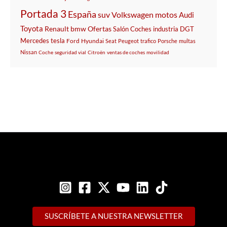
Portada 3
España
suv
Volkswagen
motos
Audi
Toyota
Renault
bmw
Ofertas
Salón
Coches
industria
DGT
Mercedes
tesla
Ford
Hyundai
Seat
Peugeot
trafico
Porsche
multas
Nissan
Coche
seguridad vial
Citroën
ventas de coches
movilidad
SUSCRÍBETE A NUESTRA NEWSLETTER