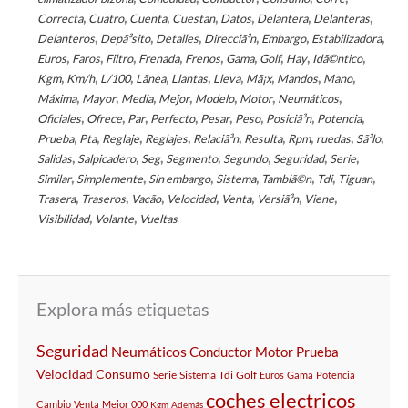
,
,
,
,
,
,
,
Correcta
Cuatro
Cuenta
Cuestan
Datos
Delantera
Delanteras
,
,
,
,
,
,
Delanteros
Depã³sito
Detalles
Direcciã³n
Embargo
Estabilizadora
,
,
,
,
,
,
,
,
,
Euros
Faros
Filtro
Frenada
Frenos
Gama
Golf
Hay
Idã©ntico
,
,
,
,
,
,
,
,
,
Kgm
Km/h
L/100
Lã­nea
Llantas
Lleva
Mã¡x
Mandos
Mano
,
,
,
,
,
,
,
Máxima
Mayor
Media
Mejor
Modelo
Motor
Neumáticos
,
,
,
,
,
,
,
,
Oficiales
Ofrece
Par
Perfecto
Pesar
Peso
Posiciã³n
Potencia
,
,
,
,
,
,
,
,
,
Prueba
Pta
Reglaje
Reglajes
Relaciã³n
Resulta
Rpm
ruedas
Sã³lo
,
,
,
,
,
,
,
Salidas
Salpicadero
Seg
Segmento
Segundo
Seguridad
Serie
,
,
,
,
,
,
,
Similar
Simplemente
Sin embargo
Sistema
Tambiã©n
Tdi
Tiguan
,
,
,
,
,
,
,
Trasera
Traseros
Vacã­o
Velocidad
Venta
Versiã³n
Viene
,
,
Visibilidad
Volante
Vueltas
Explora más etiquetas
Seguridad
Neumáticos
Conductor
Motor
Prueba
Velocidad
Consumo
Serie
Sistema
Tdi
Golf
Euros
Gama
Potencia
coches electricos
Cambio
Venta
Mejor
000
Kgm
Además