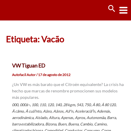
Ir
Busca
al
contenido
Etiqueta: Vacã­o
VW Tiguan ED
Autofacil Autor
/
17 de agosto de 2012
¿Un VW es más barato que el Citroën equivalente? La crisis ha
hecho que marcas de renombre promocionen sus modelos
más populares.
,
,
,
,
,
,
,
,
,
,
,
000
000â¬
100
110
120
140
28 kgm
543
750
Â 80
Â 80 120
,
,
,
,
,
,
,
Â cãmo
Â cuã?nto
Aã±o
Aã±os
Aãºn
Aceleraciã³n
Además
,
,
,
,
,
,
,
aerodinámica
Aislado
Altura
Apenas
Aprox
Autonomã­a
Barra
,
,
,
,
,
,
barra estabilizadora
Bizona
Buen
Buena
Cambio
Camino
,
,
,
,
,
climatizador bizona
Comodidad
Conductor
Consumo
Corre