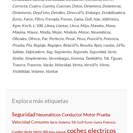
,
,
,
,
,
,
,
Correcta
Cuatro
Cuenta
Cuestan
Datos
Delantera
Delanteras
,
,
,
,
,
,
Delanteros
Depã³sito
Detalles
Direcciã³n
Embargo
Estabilizadora
,
,
,
,
,
,
,
,
,
Euros
Faros
Filtro
Frenada
Frenos
Gama
Golf
Hay
Idã©ntico
,
,
,
,
,
,
,
,
,
Kgm
Km/h
L/100
Lã­nea
Llantas
Lleva
Mã¡x
Mandos
Mano
,
,
,
,
,
,
,
Máxima
Mayor
Media
Mejor
Modelo
Motor
Neumáticos
,
,
,
,
,
,
,
,
Oficiales
Ofrece
Par
Perfecto
Pesar
Peso
Posiciã³n
Potencia
,
,
,
,
,
,
,
,
,
Prueba
Pta
Reglaje
Reglajes
Relaciã³n
Resulta
Rpm
ruedas
Sã³lo
,
,
,
,
,
,
,
Salidas
Salpicadero
Seg
Segmento
Segundo
Seguridad
Serie
,
,
,
,
,
,
,
Similar
Simplemente
Sin embargo
Sistema
Tambiã©n
Tdi
Tiguan
,
,
,
,
,
,
,
Trasera
Traseros
Vacã­o
Velocidad
Venta
Versiã³n
Viene
,
,
Visibilidad
Volante
Vueltas
Explora más etiquetas
Seguridad
Neumáticos
Conductor
Motor
Prueba
Velocidad
Consumo
Serie
Sistema
Tdi
Golf
Euros
Gama
Potencia
coches electricos
Cambio
Venta
Mejor
000
Kgm
Además