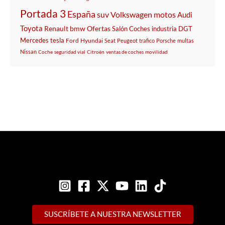
Portada 3
España
suv
Volkswagen
motos
Audi
Toyota
Renault
bmw
Ofertas
Salón
Coches
industria
DGT
Mercedes
tesla
Ford
Hyundai
Seat
Peugeot
trafico
Porsche
multas
Nissan
Coche
seguridad vial
Citroën
ventas de coches
movilidad
SUSCRÍBETE A NUESTRA NEWSLETTER