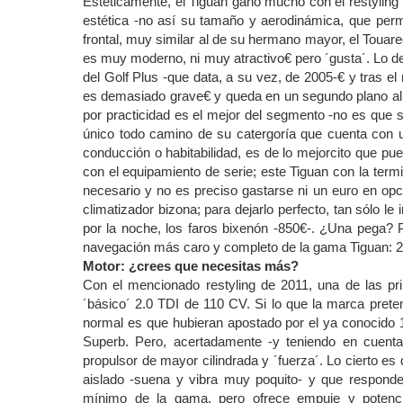
Estéticamente, el Tiguan ganó mucho con el restylin
estética -no así su tamaño y aerodinámica, que per
frontal, muy similar al de su hermano mayor, el Touar
es muy moderno, ni muy atractivo€ pero ´gusta´. Lo del
del Golf Plus -que data, a su vez, de 2005-€ y tras el
es demasiado grave€ y queda en un segundo plano al 
por practicidad es el mejor del segmento -no es que
único todo camino de su catergoría que cuenta con u
conducción o habitabilidad, es de lo mejorcito que pue
con el equipamiento de serie; este Tiguan con la term
necesario y no es preciso gastarse ni un euro en op
climatizador bizona; para dejarlo perfecto, tan sólo l
por la noche, los faros bixenón -850€-. ¿Una pega? 
navegación más caro y completo de la gama Tiguan: 2
Motor: ¿crees que necesitas más?
Con el mencionado restyling de 2011, una de las pr
´básico´ 2.0 TDI de 110 CV. Si lo que la marca pret
normal es que hubieran apostado por el ya conocido
Superb. Pero, acertadamente -y teniendo en cuent
propulsor de mayor cilindrada y ´fuerza´. Lo cierto 
aislado -suena y vibra muy poquito- y que respon
mínimo de la gama, pero ofrece empuje y potencia 