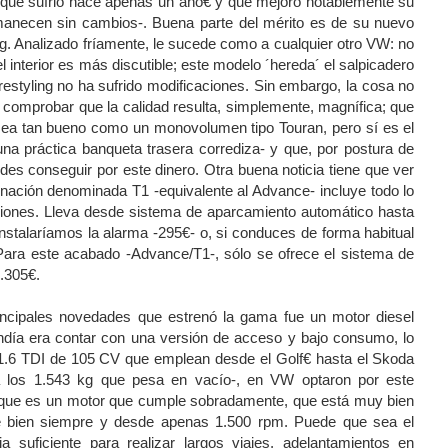
g que sufrió hace apenas un año€ y que mejoró notablemente su
manecen sin cambios-. Buena parte del mérito es de su nuevo
eg. Analizado fríamente, le sucede como a cualquier otro VW: no
 interior es más discutible; este modelo ´hereda´ el salpicadero
 restyling no ha sufrido modificaciones. Sin embargo, la cosa no
comprobar que la calidad resulta, simplemente, magnífica; que
 sea tan bueno como un monovolumen tipo Touran, pero sí es el
na práctica banqueta trasera corrediza- y que, por postura de
des conseguir por este dinero. Otra buena noticia tiene que ver
inación denominada T1 -equivalente al Advance- incluye todo lo
ciones. Lleva desde sistema de aparcamiento automático hasta
e instalaríamos la alarma -295€- o, si conduces de forma habitual
Para este acabado -Advance/T1-, sólo se ofrece el sistema de
.305€.
incipales novedades que estrenó la gama fue un motor diesel
endía era contar con una versión de acceso y bajo consumo, lo
 1.6 TDI de 105 CV que emplean desde el Golf€ hasta el Skoda
a los 1.543 kg que pesa en vacío-, en VW optaron por este
es que es un motor que cumple sobradamente, que está muy bien
de bien siempre y desde apenas 1.500 rpm. Puede que sea el
suficiente para realizar largos viajes, adelantamientos en