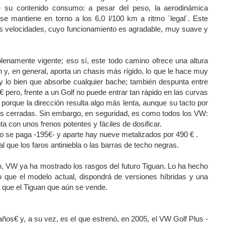
de su contenido consumo: a pesar del peso, la aerodinámica
 mantiene en torno a los 6,0 l/100 km a ritmo ´legal´. Este
s velocidades, cuyo funcionamiento es agradable, muy suave y
plenamente vigente; eso sí, este todo camino ofrece una altura
y, en general, aporta un chasis más rígido, lo que le hace muy
y lo bien que absorbe cualquier bache; también despunta entre
ero, frente a un Golf no puede entrar tan rápido en las curvas
 porque la dirección resulta algo más lenta, aunque su tacto por
s cerradas. Sin embargo, en seguridad, es como todos los VW:
 con unos frenos potentes y fáciles de dosificar.
anco se paga -195€- y aparte hay nueve metalizados por 490 € .
al que los faros antiniebla o las barras de techo negras.
n, VW ya ha mostrado los rasgos del futuro Tiguan. Lo ha hecho
 que el modelo actual, dispondrá de versiones híbridas y una
 que el Tiguan que aún se vende.
 años€ y, a su vez, es el que estrenó, en 2005, el VW Golf Plus -