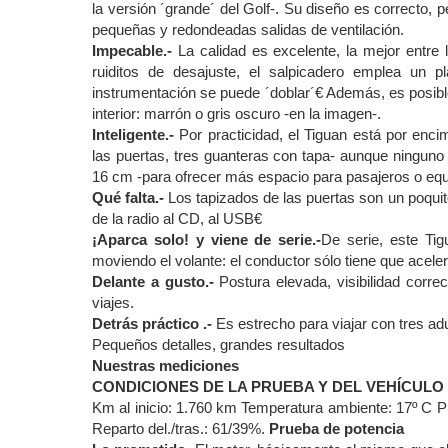
la versión ´grande´ del Golf-. Su diseño es correcto, 
pequeñas y redondeadas salidas de ventilación.
Impecable.-
La calidad es excelente, la mejor entre
ruiditos de desajuste, el salpicadero emplea un pl
instrumentación se puede ´doblar´€ Además, es posible 
interior: marrón o gris oscuro -en la imagen-.
Inteligente.-
Por practicidad, el Tiguan está por enci
las puertas, tres guanteras con tapa- aunque ninguno
16 cm -para ofrecer más espacio para pasajeros o equi
Qué falta.-
Los tapizados de las puertas son un poqui
de la radio al CD, al USB€
¡Aparca solo! y viene de serie.-
De serie, este Tig
moviendo el volante: el conductor sólo tiene que aceler
Delante a gusto.-
Postura elevada, visibilidad corre
viajes.
Detrás práctico .-
Es estrecho para viajar con tres ad
Pequeños detalles, grandes resultados
Nuestras mediciones
CONDICIONES DE LA PRUEBA Y DEL VEHÍCULO
Km al inicio: 1.760 km Temperatura ambiente: 17º C P
Reparto del./tras.: 61/39%.
Prueba de potencia