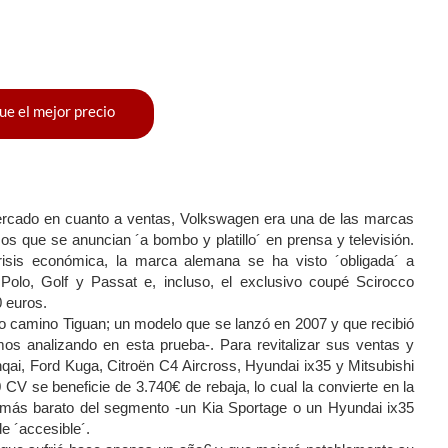
ue el mejor precio
ercado en cuanto a ventas, Volkswagen era una de las marcas
os que se anuncian ´a bombo y platillo´ en prensa y televisión.
risis económica, la marca alemana se ha visto ´obligada´ a
Polo, Golf y Passat e, incluso, el exclusivo coupé Scirocco
 euros.
odo camino Tiguan; un modelo que se lanzó en 2007 y que recibió
s analizando en esta prueba-. Para revitalizar sus ventas y
ai, Ford Kuga, Citroën C4 Aircross, Hyundai ix35 y Mitsubishi
CV se beneficie de 3.740€ de rebaja, lo cual la convierte en la
l más barato del segmento -un Kia Sportage o un Hyundai ix35
e ´accesible´.