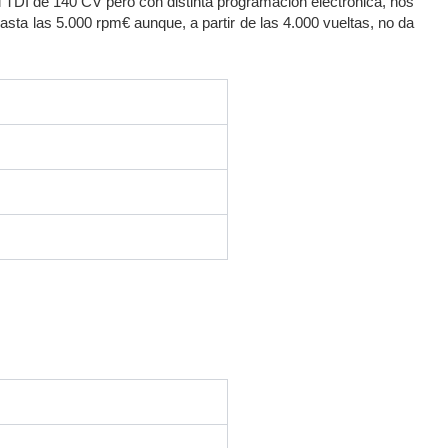
 TDI de 140 CV pero con distinta programación electrónica, nos
sta las 5.000 rpm€ aunque, a partir de las 4.000 vueltas, no da