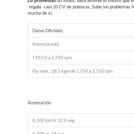
Lo prometido.-
El motor, básicamente el mismo que el
´regala´ casi 10 CV de potencia. Sube sin problemas ha
mucho de sí.
Datos Oficiales
Potencia máx.
110 CV a 2.750 rpm
Par máx.: 28,5 kgm de 1.750 a 2.750 rpm
Aceleración
0-100 km/h: 12,0 seg.
0-400 m: 18 seg.