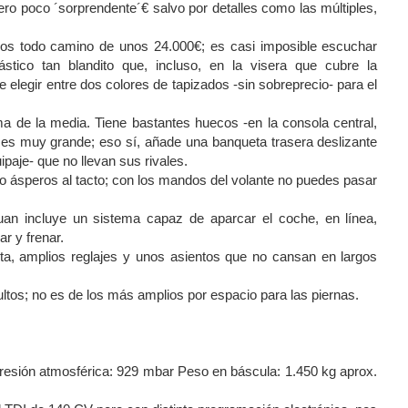
pero poco ´sorprendente´€ salvo por detalles como las múltiples,
 los todo camino de unos 24.000€; es casi imposible escuchar
ástico tan blandito que, incluso, en la visera que cubre la
elegir entre dos colores de tapizados -sin sobreprecio- para el
ma de la media. Tiene bastantes huecos -en la consola central,
 es muy grande; eso sí, añade una banqueta trasera deslizante
paje- que no llevan sus rivales.
to ásperos al tacto; con los mandos del volante no puedes pasar
uan incluye un sistema capaz de aparcar el coche, en línea,
ar y frenar.
cta, amplios reglajes y unos asientos que no cansan en largos
ultos; no es de los más amplios por espacio para las piernas.
resión atmosférica: 929 mbar Peso en báscula: 1.450 kg aprox.