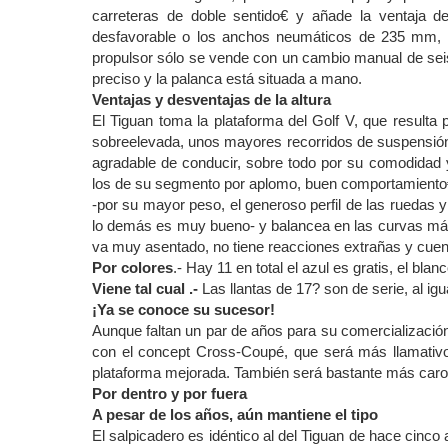
carreteras de doble sentido€ y añade la ventaja 
desfavorable o los anchos neumáticos de 235 mm, se
propulsor sólo se vende con un cambio manual de sei
preciso y la palanca está situada a mano.
Ventajas y desventajas de la altura
El Tiguan toma la plataforma del Golf V, que resulta 
sobreelevada, unos mayores recorridos de suspensión 
agradable de conducir, sobre todo por su comodidad 
los de su segmento por aplomo, buen comportamiento€ p
-por su mayor peso, el generoso perfil de las ruedas y
lo demás es muy bueno- y balancea en las curvas má
va muy asentado, no tiene reacciones extrañas y cuenta
Por colores
.- Hay 11 en total el azul es gratis, el bl
Viene tal cual .-
Las llantas de 17? son de serie, al igu
¡Ya se conoce su sucesor!
Aunque faltan un par de años para su comercializació
con el concept Cross-Coupé, que será más llamativo
plataforma mejorada. También será bastante más caro
Por dentro y por fuera
A pesar de los años, aún mantiene el tipo
El salpicadero es idéntico al del Tiguan de hace cinco