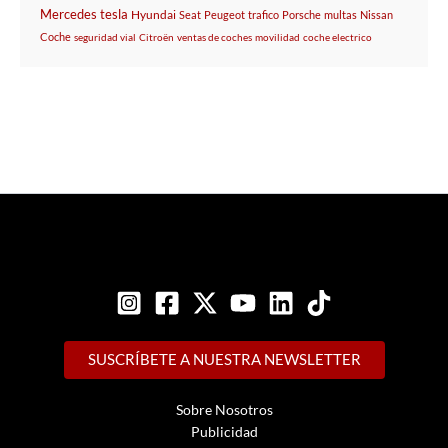
Mercedes
tesla
Hyundai
Seat
Peugeot
trafico
Porsche
multas
Nissan
Coche
seguridad vial
Citroën
ventas de coches
movilidad
coche electrico
SUSCRÍBETE A NUESTRA NEWSLETTER
Sobre Nosotros
Publicidad