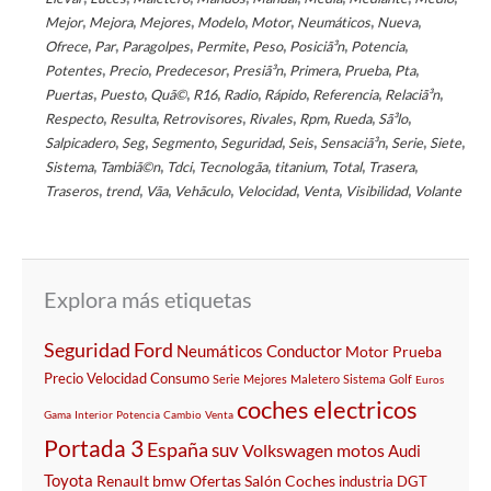
,
,
,
,
,
,
,
Mejor
Mejora
Mejores
Modelo
Motor
Neumáticos
Nueva
,
,
,
,
,
,
,
Ofrece
Par
Paragolpes
Permite
Peso
Posiciã³n
Potencia
,
,
,
,
,
,
,
Potentes
Precio
Predecesor
Presiã³n
Primera
Prueba
Pta
,
,
,
,
,
,
,
,
Puertas
Puesto
Quã©
R16
Radio
Rápido
Referencia
Relaciã³n
,
,
,
,
,
,
,
Respecto
Resulta
Retrovisores
Rivales
Rpm
Rueda
Sã³lo
,
,
,
,
,
,
,
,
Salpicadero
Seg
Segmento
Seguridad
Seis
Sensaciã³n
Serie
Siete
,
,
,
,
,
,
,
Sistema
Tambiã©n
Tdci
Tecnologã­a
titanium
Total
Trasera
,
,
,
,
,
,
,
Traseros
trend
Vã­a
Vehã­culo
Velocidad
Venta
Visibilidad
Volante
Explora más etiquetas
Seguridad
Ford
Neumáticos
Conductor
Motor
Prueba
Precio
Velocidad
Consumo
Serie
Mejores
Maletero
Sistema
Golf
Euros
coches electricos
Gama
Interior
Potencia
Cambio
Venta
Portada 3
España
suv
Volkswagen
motos
Audi
Toyota
Renault
bmw
Ofertas
Salón
Coches
industria
DGT