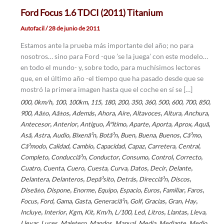
Ford Focus 1.6 TDCI (2011) Titanium
Autofacil
/
28 de junio de 2011
Estamos ante la prueba más importante del año; no para
nosotros… sino para Ford -que ’se la juega’ con este modelo…
en todo el mundo- y, sobre todo, para muchísimos lectores
que, en el último año -el tiempo que ha pasado desde que se
mostró la primera imagen hasta que el coche en sí se […]
,
,
,
,
,
,
,
,
,
,
,
,
,
000
0km/h
100
100km
115
180
200
350
360
500
600
700
850
,
,
,
,
,
,
,
,
,
900
Aã±o
Aã±os
Además
Ahora
Aire
Altavoces
Altura
Anchura
,
,
,
,
,
,
,
,
Antecesor
Anterior
Antiguo
Ãºltimo
Aparte
Aporta
Aprox
Aquã­
,
,
,
,
,
,
,
,
,
Asã­
Astra
Audio
Bixenã³n
Botã³n
Buen
Buena
Buenos
Cã³mo
,
,
,
,
,
,
,
Cã³modo
Calidad
Cambio
Capacidad
Capaz
Carretera
Central
,
,
,
,
,
,
Completo
Conducciã³n
Conductor
Consumo
Control
Correcto
,
,
,
,
,
,
,
,
Cuatro
Cuenta
Cuero
Cuesta
Curva
Datos
Decir
Delante
,
,
,
,
,
,
Delantera
Delanteros
Depã³sito
Detrás
Direcciã³n
Discos
,
,
,
,
,
,
,
,
Diseã±o
Dispone
Enorme
Equipo
Espacio
Euros
Familiar
Faros
,
,
,
,
,
,
,
,
,
Focus
Ford
Gama
Gasta
Generaciã³n
Golf
Gracias
Gran
Hay
,
,
,
,
,
,
,
,
,
,
Incluye
Interior
Kgm
Kit
Km/h
L/100
Led
Litros
Llantas
Lleva
,
,
,
,
,
,
,
,
Llevar
Luces
Maletero
Mandos
Manual
Media
Mediante
Medio