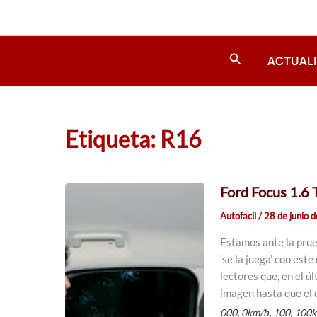
Ir
al
contenido
Buscar
ACTUAL
Etiqueta: R16
Ford Focus 1.6
Autofacil
/
28 de junio 
Estamos ante la prue
’se la juega’ con es
lectores que, en el 
imagen hasta que el c
,
,
,
000
0km/h
100
100