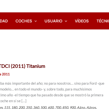
IDAD
COCHES
USUARIO
VÍDEOS
TÉCNI
 TDCI (2011) Titanium
de 2011
ba más importante del año; no para nosotros… sino para Ford -que
te modelo… en todo el mundo- y, sobre todo, para muchísimos
último año -el tiempo que ha pasado desde que se mostró la primera
oche en sí se […]
,
,
,
,
,
,
,
,
,
,
,
,
,
km
115
180
200
350
360
500
600
700
850
900
Aã±o
Aã±os