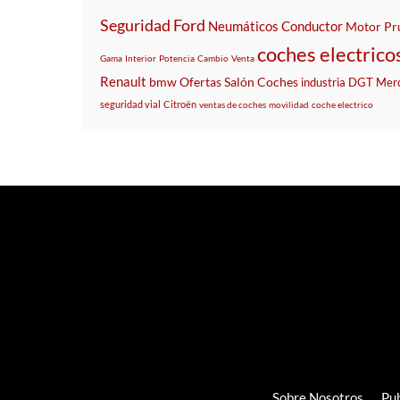
Seguridad
Ford
Neumáticos
Conductor
Motor
Pr
coches electrico
Gama
Interior
Potencia
Cambio
Venta
Renault
bmw
Ofertas
Salón
Coches
industria
DGT
Mer
seguridad vial
Citroën
ventas de coches
movilidad
coche electrico
Sobre Nosotros
Pub