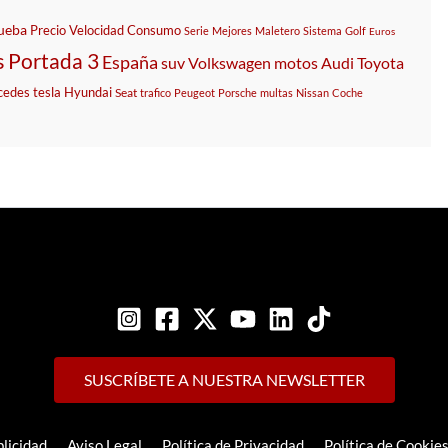
ueba
Precio
Velocidad
Consumo
Serie
Mejores
Maletero
Sistema
Golf
Euros
s
Portada 3
España
suv
Volkswagen
motos
Audi
Toyota
cedes
tesla
Hyundai
Seat
trafico
Peugeot
Porsche
multas
Nissan
Coche
SUSCRÍBETE A NUESTRA NEWSLETTER
licidad
Aviso Legal
Política de Privacidad
Política de Cookie