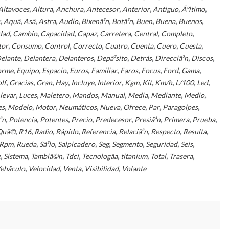
,
,
,
,
,
,
,
Altavoces
Altura
Anchura
Antecesor
Anterior
Antiguo
Ãºltimo
,
,
,
,
,
,
,
,
,
,
x
Aquã­
Asã­
Astra
Audio
Bixenã³n
Botã³n
Buen
Buena
Buenos
,
,
,
,
,
,
,
dad
Cambio
Capacidad
Capaz
Carretera
Central
Completo
,
,
,
,
,
,
,
,
tor
Consumo
Control
Correcto
Cuatro
Cuenta
Cuero
Cuesta
,
,
,
,
,
,
,
elante
Delantera
Delanteros
Depã³sito
Detrás
Direcciã³n
Discos
,
,
,
,
,
,
,
,
,
orme
Equipo
Espacio
Euros
Familiar
Faros
Focus
Ford
Gama
,
,
,
,
,
,
,
,
,
,
,
lf
Gracias
Gran
Hay
Incluye
Interior
Kgm
Kit
Km/h
L/100
Led
,
,
,
,
,
,
,
,
levar
Luces
Maletero
Mandos
Manual
Media
Mediante
Medio
,
,
,
,
,
,
,
,
es
Modelo
Motor
Neumáticos
Nueva
Ofrece
Par
Paragolpes
,
,
,
,
,
,
,
,
³n
Potencia
Potentes
Precio
Predecesor
Presiã³n
Primera
Prueba
,
,
,
,
,
,
,
,
Quã©
R16
Radio
Rápido
Referencia
Relaciã³n
Respecto
Resulta
,
,
,
,
,
,
,
,
Rpm
Rueda
Sã³lo
Salpicadero
Seg
Segmento
Seguridad
Seis
,
,
,
,
,
,
,
,
e
Sistema
Tambiã©n
Tdci
Tecnologã­a
titanium
Total
Trasera
,
,
,
,
ehã­culo
Velocidad
Venta
Visibilidad
Volante