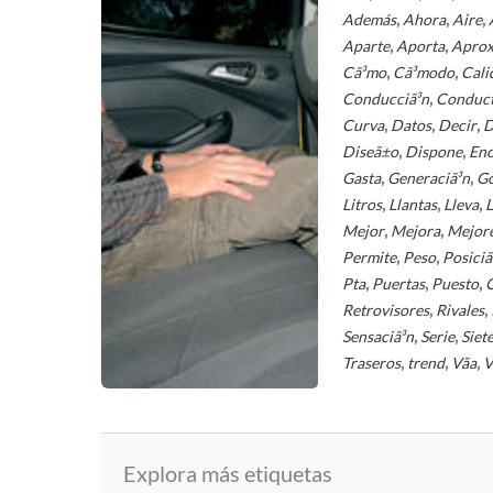
,
,
,
Además
Ahora
Aire
,
,
Aparte
Aporta
Apro
,
,
Cã³mo
Cã³modo
Cali
,
Conducciã³n
Conduc
,
,
,
Curva
Datos
Decir
D
,
,
Diseã±o
Dispone
En
,
,
Gasta
Generaciã³n
Go
,
,
,
Litros
Llantas
Lleva
L
,
,
Mejor
Mejora
Mejor
,
,
Permite
Peso
Posiciã
,
,
,
Pta
Puertas
Puesto
,
,
Retrovisores
Rivales
,
,
Sensaciã³n
Serie
Siet
,
,
,
Traseros
trend
Vã­a
V
Explora más etiquetas