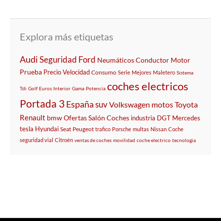
Explora más etiquetas
Audi
Seguridad
Ford
Neumáticos
Conductor
Motor
Prueba
Precio
Velocidad
Consumo
Serie
Mejores
Maletero
Sistema
coches electricos
Tdi
Golf
Euros
Interior
Gama
Potencia
Portada 3
España
suv
Volkswagen
motos
Toyota
Renault
bmw
Ofertas
Salón
Coches
industria
DGT
Mercedes
tesla
Hyundai
Seat
Peugeot
trafico
Porsche
multas
Nissan
Coche
seguridad vial
Citroën
ventas de coches
movilidad
coche electrico
tecnologia