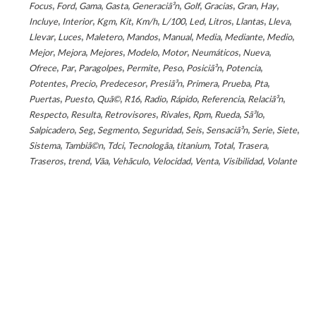
,
,
,
,
,
,
,
,
,
Focus
Ford
Gama
Gasta
Generaciã³n
Golf
Gracias
Gran
Hay
,
,
,
,
,
,
,
,
,
,
Incluye
Interior
Kgm
Kit
Km/h
L/100
Led
Litros
Llantas
Lleva
,
,
,
,
,
,
,
,
Llevar
Luces
Maletero
Mandos
Manual
Media
Mediante
Medio
,
,
,
,
,
,
,
Mejor
Mejora
Mejores
Modelo
Motor
Neumáticos
Nueva
,
,
,
,
,
,
,
Ofrece
Par
Paragolpes
Permite
Peso
Posiciã³n
Potencia
,
,
,
,
,
,
,
Potentes
Precio
Predecesor
Presiã³n
Primera
Prueba
Pta
,
,
,
,
,
,
,
,
Puertas
Puesto
Quã©
R16
Radio
Rápido
Referencia
Relaciã³n
,
,
,
,
,
,
,
Respecto
Resulta
Retrovisores
Rivales
Rpm
Rueda
Sã³lo
,
,
,
,
,
,
,
,
Salpicadero
Seg
Segmento
Seguridad
Seis
Sensaciã³n
Serie
Siete
,
,
,
,
,
,
,
Sistema
Tambiã©n
Tdci
Tecnologã­a
titanium
Total
Trasera
,
,
,
,
,
,
,
Traseros
trend
Vã­a
Vehã­culo
Velocidad
Venta
Visibilidad
Volante