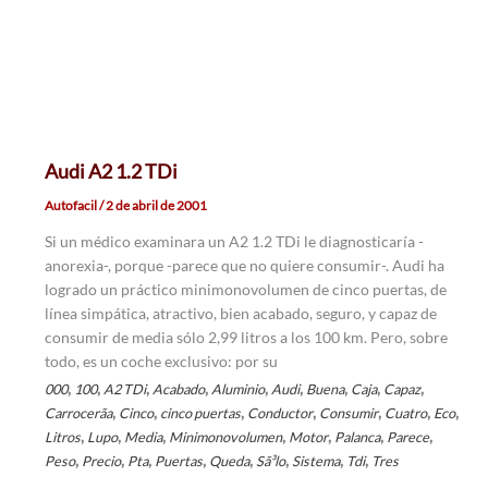
Audi A2 1.2 TDi
Autofacil
/
2 de abril de 2001
Si un médico examinara un A2 1.2 TDi le diagnosticaría -
anorexia-, porque -parece que no quiere consumir-. Audi ha
logrado un práctico minimonovolumen de cinco puertas, de
línea simpática, atractivo, bien acabado, seguro, y capaz de
consumir de media sólo 2,99 litros a los 100 km. Pero, sobre
todo, es un coche exclusivo: por su
,
,
,
,
,
,
,
,
,
000
100
A2 TDi
Acabado
Aluminio
Audi
Buena
Caja
Capaz
,
,
,
,
,
,
,
Carrocerã­a
Cinco
cinco puertas
Conductor
Consumir
Cuatro
Eco
,
,
,
,
,
,
,
Litros
Lupo
Media
Minimonovolumen
Motor
Palanca
Parece
,
,
,
,
,
,
,
,
Peso
Precio
Pta
Puertas
Queda
Sã³lo
Sistema
Tdi
Tres