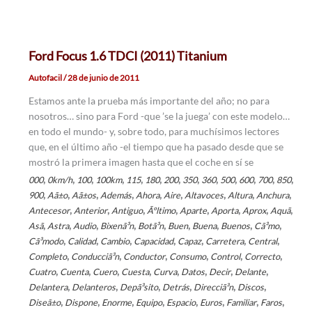
Ford Focus 1.6 TDCI (2011) Titanium
Autofacil
/
28 de junio de 2011
Estamos ante la prueba más importante del año; no para
nosotros… sino para Ford -que ’se la juega’ con este modelo…
en todo el mundo- y, sobre todo, para muchísimos lectores
que, en el último año -el tiempo que ha pasado desde que se
mostró la primera imagen hasta que el coche en sí se
,
,
,
,
,
,
,
,
,
,
,
,
,
000
0km/h
100
100km
115
180
200
350
360
500
600
700
850
,
,
,
,
,
,
,
,
,
900
Aã±o
Aã±os
Además
Ahora
Aire
Altavoces
Altura
Anchura
,
,
,
,
,
,
,
,
Antecesor
Anterior
Antiguo
Ãºltimo
Aparte
Aporta
Aprox
Aquã­
,
,
,
,
,
,
,
,
,
Asã­
Astra
Audio
Bixenã³n
Botã³n
Buen
Buena
Buenos
Cã³mo
,
,
,
,
,
,
,
Cã³modo
Calidad
Cambio
Capacidad
Capaz
Carretera
Central
,
,
,
,
,
,
Completo
Conducciã³n
Conductor
Consumo
Control
Correcto
,
,
,
,
,
,
,
,
Cuatro
Cuenta
Cuero
Cuesta
Curva
Datos
Decir
Delante
,
,
,
,
,
,
Delantera
Delanteros
Depã³sito
Detrás
Direcciã³n
Discos
,
,
,
,
,
,
,
,
Diseã±o
Dispone
Enorme
Equipo
Espacio
Euros
Familiar
Faros