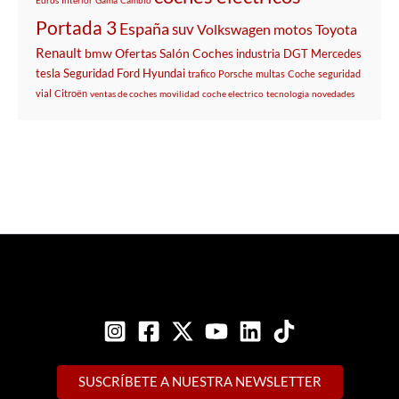
Euros
Interior
Gama
Cambio
Portada 3
España
suv
Volkswagen
motos
Toyota
Renault
bmw
Ofertas
Salón
Coches
industria
DGT
Mercedes
tesla
Seguridad
Ford
Hyundai
trafico
Porsche
multas
Coche
seguridad
vial
Citroën
ventas de coches
movilidad
coche electrico
tecnologia
novedades
SUSCRÍBETE A NUESTRA NEWSLETTER