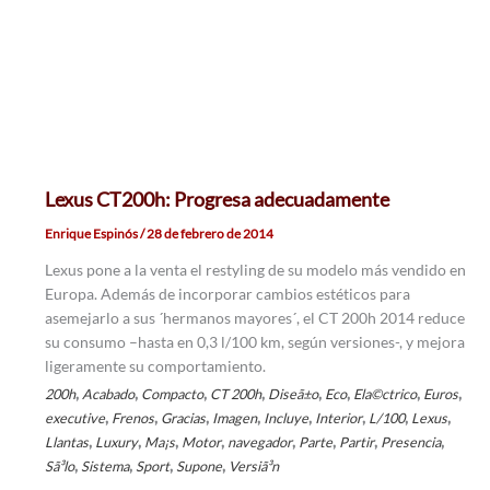
Lexus CT200h: Progresa adecuadamente
Enrique Espinós
/
28 de febrero de 2014
Lexus pone a la venta el restyling de su modelo más vendido en
Europa. Además de incorporar cambios estéticos para
asemejarlo a sus ´hermanos mayores´, el CT 200h 2014 reduce
su consumo –hasta en 0,3 l/100 km, según versiones-, y mejora
ligeramente su comportamiento.
,
,
,
,
,
,
,
,
200h
Acabado
Compacto
CT 200h
Diseã±o
Eco
Ela©ctrico
Euros
,
,
,
,
,
,
,
,
executive
Frenos
Gracias
Imagen
Incluye
Interior
L/100
Lexus
,
,
,
,
,
,
,
,
Llantas
Luxury
Ma¡s
Motor
navegador
Parte
Partir
Presencia
,
,
,
,
Sã³lo
Sistema
Sport
Supone
Versiã³n