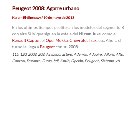
Peugeot 2008: Agarre urbano
Karam El-Shenawy
/
10 de mayo de 2013
En los últimos tiempos proliferan los modelos del segmento B
con aire SUV que siguen la estela del
Nissan Juke
, como el
Renault Captur
, el
Opel Mokka
,
Chevrolet Trax
, etc. Ahora el
turno le llega a
Peugeot
con su
2008
.
,
,
,
,
,
,
,
,
,
,
115
120
2008
208
Acabado
active
Además
Adquirir
Allure
Alto
,
,
,
,
,
,
,
,
Control
Durante
Euros
hdi
Km/h
Opción
Peugeot
Sistema
vti