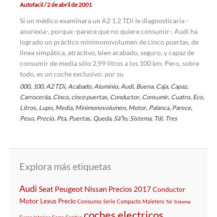
Autofacil
/
2 de abril de 2001
Si un médico examinara un A2 1.2 TDi le diagnosticaría -
anorexia-, porque -parece que no quiere consumir-. Audi ha
logrado un práctico minimonovolumen de cinco puertas, de
línea simpática, atractivo, bien acabado, seguro, y capaz de
consumir de media sólo 2,99 litros a los 100 km. Pero, sobre
todo, es un coche exclusivo: por su
,
,
,
,
,
,
,
,
,
000
100
A2 TDi
Acabado
Aluminio
Audi
Buena
Caja
Capaz
,
,
,
,
,
,
,
Carrocerã­a
Cinco
cinco puertas
Conductor
Consumir
Cuatro
Eco
,
,
,
,
,
,
,
Litros
Lupo
Media
Minimonovolumen
Motor
Palanca
Parece
,
,
,
,
,
,
,
,
Peso
Precio
Pta
Puertas
Queda
Sã³lo
Sistema
Tdi
Tres
Explora más etiquetas
Audi
Seat
Peugeot
Nissan
Precios
2017
Conductor
Motor
Lexus
Precio
Consumo
Serie
Compacto
Maletero
Tdi
Sistema
coches electricos