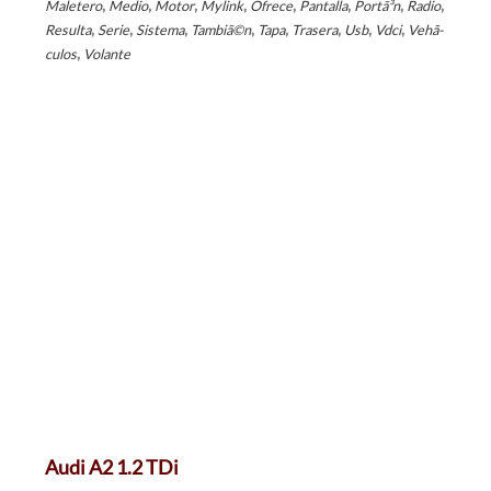
,
,
,
,
,
,
,
,
Maletero
Medio
Motor
Mylink
Ofrece
Pantalla
Portã³n
Radio
,
,
,
,
,
,
,
,
Resulta
Serie
Sistema
Tambiã©n
Tapa
Trasera
Usb
Vdci
Vehã­
,
culos
Volante
Audi A2 1.2 TDi