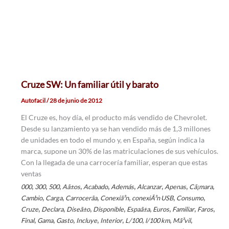
Cruze SW: Un familiar útil y barato
Autofacil
/
28 de junio de 2012
El Cruze es, hoy día, el producto más vendido de Chevrolet.
Desde su lanzamiento ya se han vendido más de 1,3 millones
de unidades en todo el mundo y, en España, según indica la
marca, supone un 30% de las matriculaciones de sus vehículos.
Con la llegada de una carrocería familiar, esperan que estas
ventas
,
,
,
,
,
,
,
,
,
000
300
500
Aã±os
Acabado
Además
Alcanzar
Apenas
Cã¡mara
,
,
,
,
,
,
Cambio
Carga
Carrocerã­a
Conexiã³n
conexiÃ³n USB
Consumo
,
,
,
,
,
,
,
,
Cruze
Declara
Diseã±o
Disponible
Espaã±a
Euros
Familiar
Faros
,
,
,
,
,
,
,
,
Final
Gama
Gasto
Incluye
Interior
L/100
l/100 km
Mã³vil