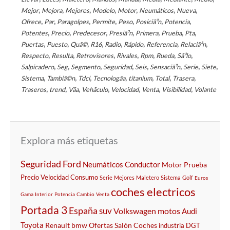
,
,
,
,
,
,
,
Mejor
Mejora
Mejores
Modelo
Motor
Neumáticos
Nueva
,
,
,
,
,
,
,
Ofrece
Par
Paragolpes
Permite
Peso
Posiciã³n
Potencia
,
,
,
,
,
,
,
Potentes
Precio
Predecesor
Presiã³n
Primera
Prueba
Pta
,
,
,
,
,
,
,
,
Puertas
Puesto
Quã©
R16
Radio
Rápido
Referencia
Relaciã³n
,
,
,
,
,
,
,
Respecto
Resulta
Retrovisores
Rivales
Rpm
Rueda
Sã³lo
,
,
,
,
,
,
,
,
Salpicadero
Seg
Segmento
Seguridad
Seis
Sensaciã³n
Serie
Siete
,
,
,
,
,
,
,
Sistema
Tambiã©n
Tdci
Tecnologã­a
titanium
Total
Trasera
,
,
,
,
,
,
,
Traseros
trend
Vã­a
Vehã­culo
Velocidad
Venta
Visibilidad
Volante
Explora más etiquetas
Seguridad
Ford
Neumáticos
Conductor
Motor
Prueba
Precio
Velocidad
Consumo
Serie
Mejores
Maletero
Sistema
Golf
Euros
coches electricos
Gama
Interior
Potencia
Cambio
Venta
Portada 3
España
suv
Volkswagen
motos
Audi
Toyota
Renault
bmw
Ofertas
Salón
Coches
industria
DGT