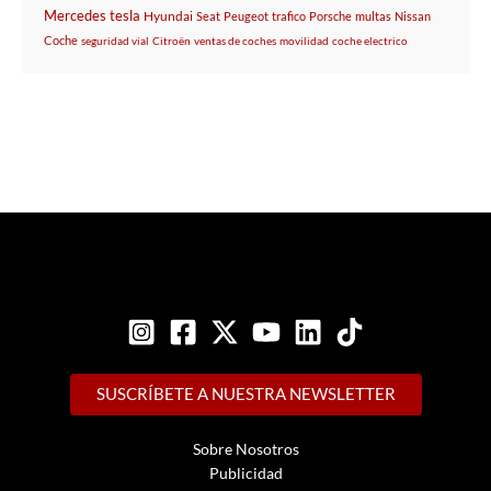
Mercedes
tesla
Hyundai
Seat
Peugeot
trafico
Porsche
multas
Nissan
Coche
seguridad vial
Citroën
ventas de coches
movilidad
coche electrico
SUSCRÍBETE A NUESTRA NEWSLETTER
Sobre Nosotros
Publicidad