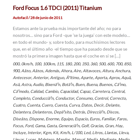
Ford Focus 1.6 TDCI (2011) Titanium
Autofacil
/
28 de junio de 2011
Estamos ante la prueba más importante del año; no para
nosotros… sino para Ford -que ’se la juega’ con este modelo…
en todo el mundo- y, sobre todo, para muchísimos lectores
que, en el último año -el tiempo que ha pasado desde que se
mostró la primera imagen hasta que el coche en sí se […]
,
,
,
,
,
,
,
,
,
,
,
,
,
000
0km/h
100
100km
115
180
200
350
360
500
600
700
850
,
,
,
,
,
,
,
,
,
900
Aã±o
Aã±os
Además
Ahora
Aire
Altavoces
Altura
Anchura
,
,
,
,
,
,
,
,
Antecesor
Anterior
Antiguo
Ãºltimo
Aparte
Aporta
Aprox
Aquã­
,
,
,
,
,
,
,
,
,
Asã­
Astra
Audio
Bixenã³n
Botã³n
Buen
Buena
Buenos
Cã³mo
,
,
,
,
,
,
,
Cã³modo
Calidad
Cambio
Capacidad
Capaz
Carretera
Central
,
,
,
,
,
,
Completo
Conducciã³n
Conductor
Consumo
Control
Correcto
,
,
,
,
,
,
,
,
Cuatro
Cuenta
Cuero
Cuesta
Curva
Datos
Decir
Delante
,
,
,
,
,
,
Delantera
Delanteros
Depã³sito
Detrás
Direcciã³n
Discos
,
,
,
,
,
,
,
,
Diseã±o
Dispone
Enorme
Equipo
Espacio
Euros
Familiar
Faros
,
,
,
,
,
,
,
,
,
Focus
Ford
Gama
Gasta
Generaciã³n
Golf
Gracias
Gran
Hay
,
,
,
,
,
,
,
,
,
,
Incluye
Interior
Kgm
Kit
Km/h
L/100
Led
Litros
Llantas
Lleva
,
,
,
,
,
,
,
,
Llevar
Luces
Maletero
Mandos
Manual
Media
Mediante
Medio