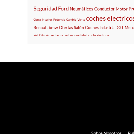
Seguridad
Ford
Neumáticos
Conductor
Motor
Pr
coches electrico
Gama
Interior
Potencia
Cambio
Venta
Renault
bmw
Ofertas
Salón
Coches
industria
DGT
Merc
vial
Citroën
ventas de coches
movilidad
coche electrico
Sobre Nosotros
Pub