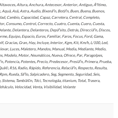
,
,
,
,
,
,
,
Altavoces
Altura
Anchura
Antecesor
Anterior
Antiguo
Ãºltimo
,
,
,
,
,
,
,
,
,
,
x
Aquã­
Asã­
Astra
Audio
Bixenã³n
Botã³n
Buen
Buena
Buenos
,
,
,
,
,
,
,
dad
Cambio
Capacidad
Capaz
Carretera
Central
Completo
,
,
,
,
,
,
,
,
tor
Consumo
Control
Correcto
Cuatro
Cuenta
Cuero
Cuesta
,
,
,
,
,
,
,
elante
Delantera
Delanteros
Depã³sito
Detrás
Direcciã³n
Discos
,
,
,
,
,
,
,
,
,
orme
Equipo
Espacio
Euros
Familiar
Faros
Focus
Ford
Gama
,
,
,
,
,
,
,
,
,
,
,
lf
Gracias
Gran
Hay
Incluye
Interior
Kgm
Kit
Km/h
L/100
Led
,
,
,
,
,
,
,
,
levar
Luces
Maletero
Mandos
Manual
Media
Mediante
Medio
,
,
,
,
,
,
,
,
es
Modelo
Motor
Neumáticos
Nueva
Ofrece
Par
Paragolpes
,
,
,
,
,
,
,
,
³n
Potencia
Potentes
Precio
Predecesor
Presiã³n
Primera
Prueba
,
,
,
,
,
,
,
,
Quã©
R16
Radio
Rápido
Referencia
Relaciã³n
Respecto
Resulta
,
,
,
,
,
,
,
,
Rpm
Rueda
Sã³lo
Salpicadero
Seg
Segmento
Seguridad
Seis
,
,
,
,
,
,
,
,
e
Sistema
Tambiã©n
Tdci
Tecnologã­a
titanium
Total
Trasera
,
,
,
,
ehã­culo
Velocidad
Venta
Visibilidad
Volante