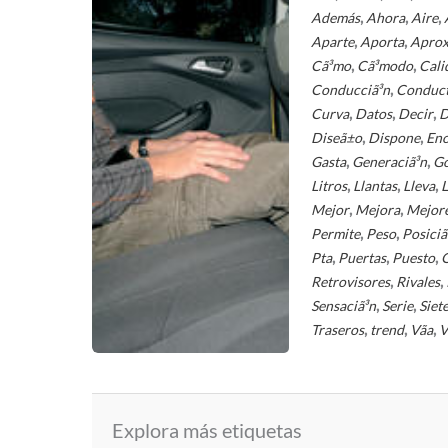
,
,
,
Además
Ahora
Aire
,
,
Aparte
Aporta
Apro
,
,
Cã³mo
Cã³modo
Cali
,
Conducciã³n
Conduc
,
,
,
Curva
Datos
Decir
D
,
,
Diseã±o
Dispone
En
,
,
Gasta
Generaciã³n
Go
,
,
,
Litros
Llantas
Lleva
L
,
,
Mejor
Mejora
Mejor
,
,
Permite
Peso
Posiciã
,
,
,
Pta
Puertas
Puesto
,
,
Retrovisores
Rivales
,
,
Sensaciã³n
Serie
Siet
,
,
,
Traseros
trend
Vã­a
V
Explora más etiquetas