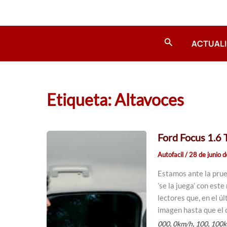
Ir
al
contenido
Buscar
ACTUAL
Etiqueta: Altavoces
Ford Focus 1.6
Autofacil
/
28 de junio 
Estamos ante la prue
’se la juega’ con es
lectores que, en el 
imagen hasta que el c
,
,
,
000
0km/h
100
100