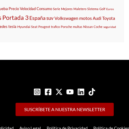
ueba
Precio
Velocidad
Consumo
Serie
Mejores
Maletero
Sistema
Golf
Euros
s
Portada 3
España
suv
Volkswagen
motos
Audi
Toyota
edes
tesla
Hyundai
Seat
Peugeot
trafico
Porsche
multas
Nissan
Coche
seguridad
SUSCRÍBETE A NUESTRA NEWSLETTER
licidad
Aviso Legal
Política de Privacidad
Política de Cookie