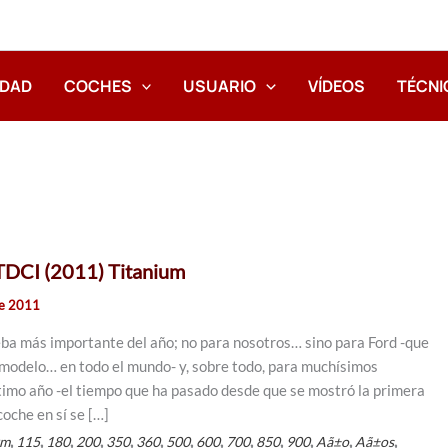
IDAD
COCHES
USUARIO
VÍDEOS
TÉCNI
 TDCI (2011) Titanium
de 2011
ba más importante del año; no para nosotros… sino para Ford -que
te modelo… en todo el mundo- y, sobre todo, para muchísimos
último año -el tiempo que ha pasado desde que se mostró la primera
oche en sí se […]
,
,
,
,
,
,
,
,
,
,
,
,
,
km
115
180
200
350
360
500
600
700
850
900
Aã±o
Aã±os