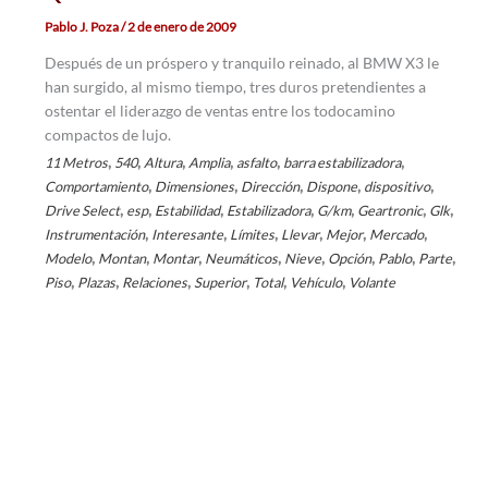
Pablo J. Poza
/
2 de enero de 2009
Después de un próspero y tranquilo reinado, al BMW X3 le
han surgido, al mismo tiempo, tres duros pretendientes a
ostentar el liderazgo de ventas entre los todocamino
compactos de lujo.
,
,
,
,
,
,
11 Metros
540
Altura
Amplia
asfalto
barra estabilizadora
,
,
,
,
,
Comportamiento
Dimensiones
Dirección
Dispone
dispositivo
,
,
,
,
,
,
,
Drive Select
esp
Estabilidad
Estabilizadora
G/km
Geartronic
Glk
,
,
,
,
,
,
Instrumentación
Interesante
Límites
Llevar
Mejor
Mercado
,
,
,
,
,
,
,
,
Modelo
Montan
Montar
Neumáticos
Nieve
Opción
Pablo
Parte
,
,
,
,
,
,
Piso
Plazas
Relaciones
Superior
Total
Vehículo
Volante