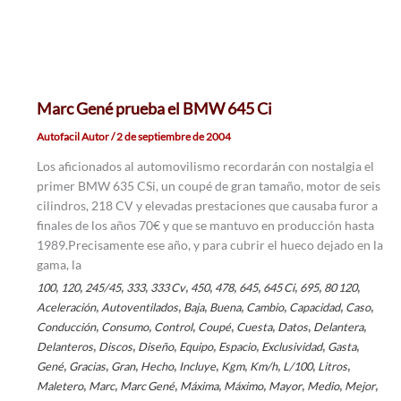
Marc Gené prueba el BMW 645 Ci
Autofacil Autor
/
2 de septiembre de 2004
Los aficionados al automovilismo recordarán con nostalgia el
primer BMW 635 CSi, un coupé de gran tamaño, motor de seis
cilindros, 218 CV y elevadas prestaciones que causaba furor a
finales de los años 70€ y que se mantuvo en producción hasta
1989.Precisamente ese año, y para cubrir el hueco dejado en la
gama, la
,
,
,
,
,
,
,
,
,
,
,
100
120
245/45
333
333 Cv
450
478
645
645 Ci
695
80 120
,
,
,
,
,
,
,
Aceleración
Autoventilados
Baja
Buena
Cambio
Capacidad
Caso
,
,
,
,
,
,
,
Conducción
Consumo
Control
Coupé
Cuesta
Datos
Delantera
,
,
,
,
,
,
,
Delanteros
Discos
Diseño
Equipo
Espacio
Exclusividad
Gasta
,
,
,
,
,
,
,
,
,
Gené
Gracias
Gran
Hecho
Incluye
Kgm
Km/h
L/100
Litros
,
,
,
,
,
,
,
,
Maletero
Marc
Marc Gené
Máxima
Máximo
Mayor
Medio
Mejor