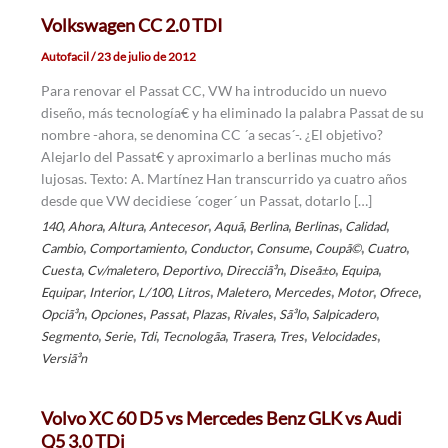
Volkswagen CC 2.0 TDI
Autofacil
/
23 de julio de 2012
Para renovar el Passat CC, VW ha introducido un nuevo
diseño, más tecnología€ y ha eliminado la palabra Passat de su
nombre -ahora, se denomina CC ´a secas´-. ¿El objetivo?
Alejarlo del Passat€ y aproximarlo a berlinas mucho más
lujosas. Texto: A. Martínez Han transcurrido ya cuatro años
desde que VW decidiese ´coger´ un Passat, dotarlo […]
,
,
,
,
,
,
,
,
140
Ahora
Altura
Antecesor
Aquã­
Berlina
Berlinas
Calidad
,
,
,
,
,
,
Cambio
Comportamiento
Conductor
Consume
Coupã©
Cuatro
,
,
,
,
,
,
Cuesta
Cv/maletero
Deportivo
Direcciã³n
Diseã±o
Equipa
,
,
,
,
,
,
,
,
Equipar
Interior
L/100
Litros
Maletero
Mercedes
Motor
Ofrece
,
,
,
,
,
,
,
Opciã³n
Opciones
Passat
Plazas
Rivales
Sã³lo
Salpicadero
,
,
,
,
,
,
,
Segmento
Serie
Tdi
Tecnologã­a
Trasera
Tres
Velocidades
Versiã³n
Volvo XC 60 D5 vs Mercedes Benz GLK vs Audi
Q5 3.0 TDi