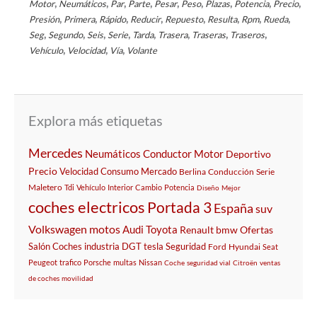
,
,
,
,
,
,
,
,
,
Motor
Neumáticos
Par
Parte
Pesar
Peso
Plazas
Potencia
Precio
,
,
,
,
,
,
,
,
Presión
Primera
Rápido
Reducir
Repuesto
Resulta
Rpm
Rueda
,
,
,
,
,
,
,
,
Seg
Segundo
Seis
Serie
Tarda
Trasera
Traseras
Traseros
,
,
,
Vehículo
Velocidad
Vía
Volante
Explora más etiquetas
Mercedes
Neumáticos
Conductor
Motor
Deportivo
Precio
Velocidad
Consumo
Mercado
Berlina
Conducción
Serie
Maletero
Tdi
Vehículo
Interior
Cambio
Potencia
Diseño
Mejor
coches electricos
Portada 3
España
suv
Volkswagen
motos
Audi
Toyota
Renault
bmw
Ofertas
Salón
Coches
industria
DGT
tesla
Seguridad
Ford
Hyundai
Seat
Peugeot
trafico
Porsche
multas
Nissan
Coche
seguridad vial
Citroën
ventas
de coches
movilidad