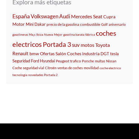
Explora más etiquetas
España
Volkswagen
Audi
Mercedes
Seat
Cupra
Motor
Mini
Dakar
precio de la gasolina
combustible
Golf
aniversario
coches
gasolineras
Ma¡s
Ibiza
Nueva
Mejor
gasolina barata
fábrica
electricos
Portada 3
suv
motos
Toyota
Renault
bmw
Ofertas
Salón
Coches
industria
DGT
tesla
Seguridad
Ford
Hyundai
Peugeot
trafico
Porsche
multas
Nissan
Coche
seguridad vial
Citroën
ventas de coches
movilidad
coche electrico
tecnologia
novedades
Portada 2