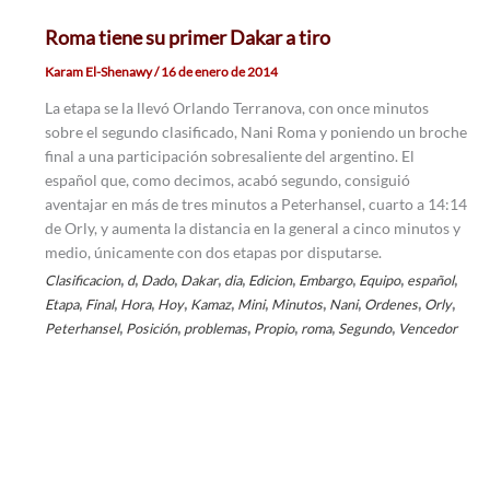
Roma tiene su primer Dakar a tiro
Karam El-Shenawy
/
16 de enero de 2014
La etapa se la llevó Orlando Terranova, con once minutos
sobre el segundo clasificado, Nani Roma y poniendo un broche
final a una participación sobresaliente del argentino. El
español que, como decimos, acabó segundo, consiguió
aventajar en más de tres minutos a Peterhansel, cuarto a 14:14
de Orly, y aumenta la distancia en la general a cinco minutos y
medio, únicamente con dos etapas por disputarse.
,
,
,
,
,
,
,
,
,
Clasificacion
d
Dado
Dakar
dia
Edicion
Embargo
Equipo
español
,
,
,
,
,
,
,
,
,
,
Etapa
Final
Hora
Hoy
Kamaz
Mini
Minutos
Nani
Ordenes
Orly
,
,
,
,
,
,
Peterhansel
Posición
problemas
Propio
roma
Segundo
Vencedor