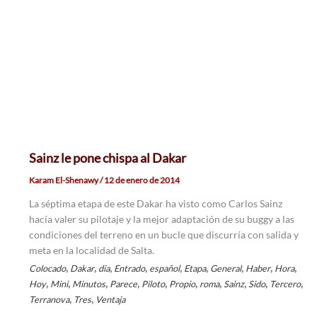
Sainz le pone chispa al Dakar
Karam El-Shenawy
/
12 de enero de 2014
La séptima etapa de este Dakar ha visto como Carlos Sainz
hacía valer su pilotaje y la mejor adaptación de su buggy a las
condiciones del terreno en un bucle que discurría con salida y
meta en la localidad de Salta.
,
,
,
,
,
,
,
,
,
Colocado
Dakar
dia
Entrado
español
Etapa
General
Haber
Hora
,
,
,
,
,
,
,
,
,
,
Hoy
Mini
Minutos
Parece
Piloto
Propio
roma
Sainz
Sido
Tercero
,
,
Terranova
Tres
Ventaja