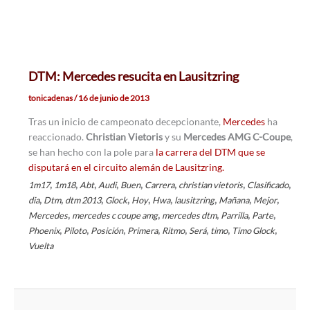
DTM: Mercedes resucita en Lausitzring
tonicadenas
/
16 de junio de 2013
Tras un inicio de campeonato decepcionante,
Mercedes
ha
reaccionado.
Christian Vietoris
y su
Mercedes AMG C-Coupe
,
se han hecho con la pole para
la carrera del DTM que se
disputará en el circuito alemán de Lausitzring.
,
,
,
,
,
,
,
,
1m17
1m18
Abt
Audi
Buen
Carrera
christian vietoris
Clasificado
,
,
,
,
,
,
,
,
,
dia
Dtm
dtm 2013
Glock
Hoy
Hwa
lausitzring
Mañana
Mejor
,
,
,
,
,
Mercedes
mercedes c coupe amg
mercedes dtm
Parrilla
Parte
,
,
,
,
,
,
,
,
Phoenix
Piloto
Posición
Primera
Ritmo
Será
timo
Timo Glock
Vuelta