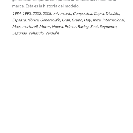
marca. Esta es la historia del modelo.
,
,
,
,
,
,
,
,
1984
1993
2002
2008
aniversario
Compaa±a­a
Cupra
Diseã±o
,
,
,
,
,
,
,
,
Espaã±a
fábrica
Generaciã³n
Gran
Grupo
Hoy
Ibiza
Internacional
,
,
,
,
,
,
,
,
Ma¡s
martorell
Motor
Nueva
Primer
Racing
Seat
Segmento
,
,
Segunda
Vehã­culo
Versiã³n