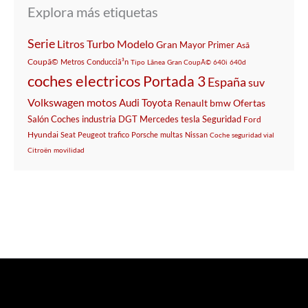
Explora más etiquetas
Serie
Litros
Turbo
Modelo
Gran
Mayor
Primer
Asã­
Coupã©
Metros
Conducciã³n
Tipo
Lã­nea
Gran CoupÃ©
640i
640d
coches electricos
Portada 3
España
suv
Volkswagen
motos
Audi
Toyota
Renault
bmw
Ofertas
Salón
Coches
industria
DGT
Mercedes
tesla
Seguridad
Ford
Hyundai
Seat
Peugeot
trafico
Porsche
multas
Nissan
Coche
seguridad vial
Citroën
movilidad