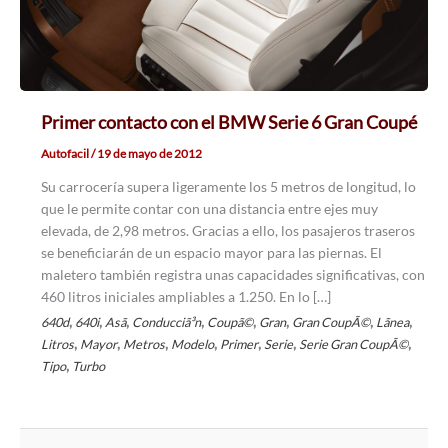
Primer contacto con el BMW Serie 6 Gran Coupé
Autofacil
/
19 de mayo de 2012
Su carrocería supera ligeramente los 5 metros de longitud, lo
que le permite contar con una distancia entre ejes muy
elevada, de 2,98 metros. Gracias a ello, los pasajeros traseros
se beneficiarán de un espacio mayor para las piernas. El
maletero también registra unas capacidades significativas, con
460 litros iniciales ampliables a 1.250. En lo […]
,
,
,
,
,
,
,
,
640d
640i
Asã­
Conducciã³n
Coupã©
Gran
Gran CoupÃ©
Lã­nea
,
,
,
,
,
,
,
Litros
Mayor
Metros
Modelo
Primer
Serie
Serie Gran CoupÃ©
,
Tipo
Turbo