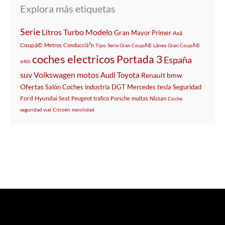
Explora más etiquetas
Serie
Litros
Turbo
Modelo
Gran
Mayor
Primer
Asã­
Coupã©
Metros
Conducciã³n
Tipo
Serie Gran CoupÃ©
Lã­nea
Gran CoupÃ©
coches electricos
Portada 3
España
640i
suv
Volkswagen
motos
Audi
Toyota
Renault
bmw
Ofertas
Salón
Coches
industria
DGT
Mercedes
tesla
Seguridad
Ford
Hyundai
Seat
Peugeot
trafico
Porsche
multas
Nissan
Coche
seguridad vial
Citroën
movilidad