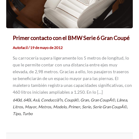
Primer contacto con el BMW Serie 6 Gran Coupé
Autofacil
/
19 de mayo de 2012
Su carrocería supera ligeramente los 5 metros de longitud, lo
que le permite contar con una distancia entre ejes muy
elevada, de 2,98 metros. Gracias a ello, los pasajeros traseros
se beneficiarán de un espacio mayor para las piernas. El
maletero también registra unas capacidades significativas, con
460 litros iniciales ampliables a 1.250. En lo […]
,
,
,
,
,
,
,
,
640d
640i
Asã­
Conducciã³n
Coupã©
Gran
Gran CoupÃ©
Lã­nea
,
,
,
,
,
,
,
Litros
Mayor
Metros
Modelo
Primer
Serie
Serie Gran CoupÃ©
,
Tipo
Turbo