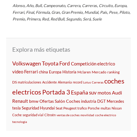
,
,
,
,
,
,
,
,
Alonso
Año
Bull
Campeonato
Carrera
Carreras
Circuito
Europa
,
,
,
,
,
,
,
,
,
Ferrari
Final
Fórmula
Gran
Gran Premio
Mundial
País
Pese
Piloto
,
,
,
,
,
,
Premio
Primera
Red
Red Bull
Segundo
Será
Suele
Explora más etiquetas
Volkswagen
Toyota
Ford
Competición
electrico
video
Ferrari
china
Europa
Historia
Mclaren
Mercado
ranking
coches
DS
matriculaciones
Accidente
Alemania
record
Lotus
Carreras
electricos
Portada 3
España
suv
motos
Audi
Renault
bmw
Ofertas
Salón
Coches
industria
DGT
Mercedes
tesla
Seguridad
Hyundai
Seat
Peugeot
trafico
Porsche
multas
Nissan
Coche
seguridad vial
Citroën
ventas de coches
movilidad
coche electrico
tecnologia