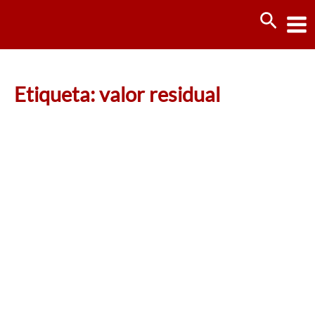
Ir
Busca
al
contenido
Etiqueta: valor residual