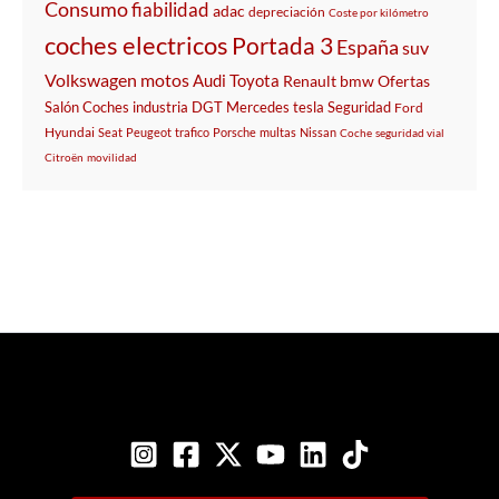
Consumo
fiabilidad
adac
depreciación
Coste por kilómetro
coches electricos
Portada 3
España
suv
Volkswagen
motos
Audi
Toyota
Renault
bmw
Ofertas
Salón
Coches
industria
DGT
Mercedes
tesla
Seguridad
Ford
Hyundai
Seat
Peugeot
trafico
Porsche
multas
Nissan
Coche
seguridad vial
Citroën
movilidad