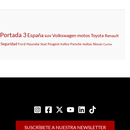
Portada 3
España
suv
Volkswagen
motos
Toyota
Renault
Seguridad
Ford
Hyundai
Seat
Peugeot
trafico
Porsche
multas
Nissan
Coche
SUSCRÍBETE A NUESTRA NEWSLETTER