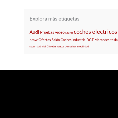
Explora más etiquetas
coches electricos
Audi
Pruebas
video
Sauras
bmw
Ofertas
Salón
Coches
industria
DGT
Mercedes
tesla
seguridad vial
Citroën
ventas de coches
movilidad