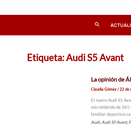
Ir
al
contenido
Buscar
ACTUAL
Etiqueta: Audi S5 Avant
La opinión de Ál
Claudia Gómez
/
22 de
El nuevo Audi S5 Ava
microhíbrido de 365 
familiar deportivo c
,
,
Audi
Audi S5 Avant
P