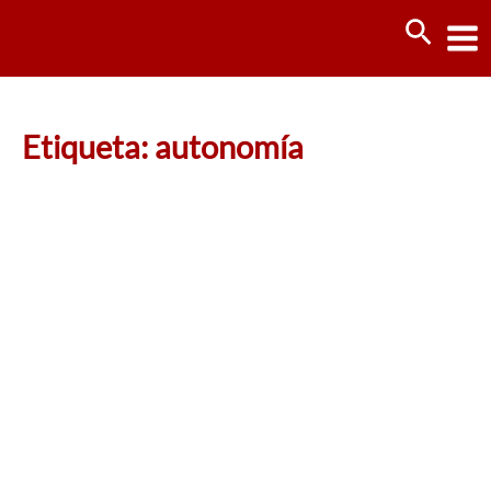
Ir
Busca
al
contenido
Etiqueta: autonomía