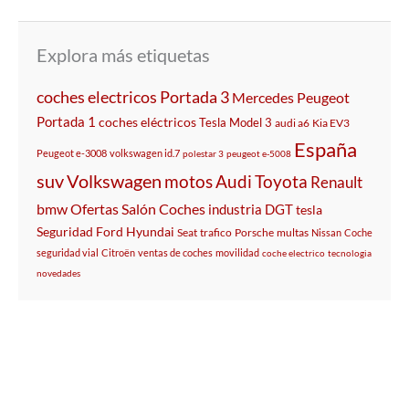
Explora más etiquetas
coches electricos
Portada 3
Mercedes
Peugeot
Portada 1
coches eléctricos
Tesla Model 3
audi a6
Kia EV3
España
Peugeot e-3008
volkswagen id.7
polestar 3
peugeot e-5008
suv
Volkswagen
motos
Audi
Toyota
Renault
bmw
Ofertas
Salón
Coches
industria
DGT
tesla
Seguridad
Ford
Hyundai
Seat
trafico
Porsche
multas
Nissan
Coche
seguridad vial
Citroën
ventas de coches
movilidad
coche electrico
tecnologia
novedades