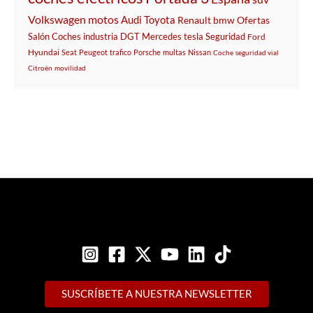
Volkswagen
motos
Audi
Toyota
Renault
bmw
Ofertas
Salón
Coches
industria
DGT
Mercedes
tesla
Seguridad
Ford
Hyundai
Seat
Peugeot
trafico
Porsche
multas
Nissan
Coche
seguridad vial
Citroën
movilidad
SUSCRÍBETE A NUESTRA NEWSLETTER