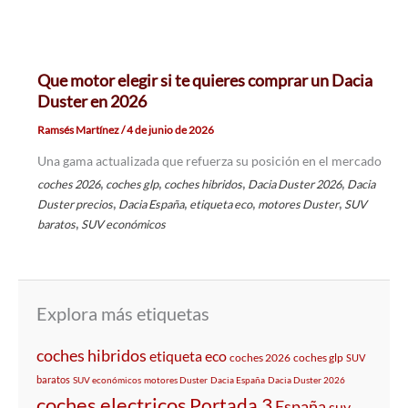
Que motor elegir si te quieres comprar un Dacia
Duster en 2026
Ramsés Martínez
/
4 de junio de 2026
Una gama actualizada que refuerza su posición en el mercado
,
,
,
,
coches 2026
coches glp
coches hibridos
Dacia Duster 2026
Dacia
,
,
,
,
Duster precios
Dacia España
etiqueta eco
motores Duster
SUV
,
baratos
SUV económicos
Explora más etiquetas
coches hibridos
etiqueta eco
coches 2026
coches glp
SUV
baratos
SUV económicos
motores Duster
Dacia España
Dacia Duster 2026
coches electricos
Portada 3
España
suv