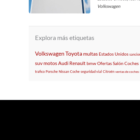
Volkswagen
Explora más etiquetas
Volkswagen
Toyota
multas
Estados Unidos
sancio
suv
motos
Audi
Renault
bmw
Ofertas
Salón
Coches
trafico
Porsche
Nissan
Coche
seguridad vial
Citroën
ventas de coches