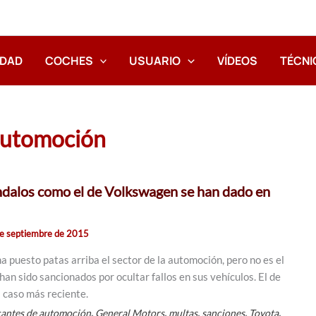
IDAD
COCHES
USUARIO
VÍDEOS
TÉCNI
 automoción
ndalos como el de Volkswagen se han dado en
e septiembre de 2015
 puesto patas arriba el sector de la automoción, pero no es el
han sido sancionados por ocultar fallos en sus vehículos. El de
 caso más reciente.
,
,
,
,
,
cantes de automoción
General Motors
multas
sanciones
Toyota