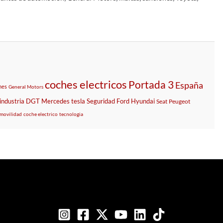
coches electricos
Portada 3
España
nes
General Motors
industria
DGT
Mercedes
tesla
Seguridad
Ford
Hyundai
Seat
Peugeot
movilidad
coche electrico
tecnologia