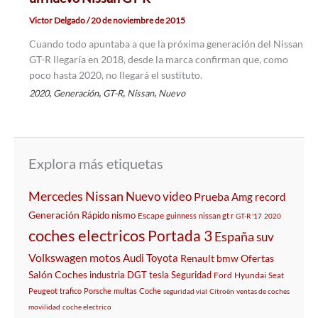
Victor Delgado
/
20 de noviembre de 2015
Cuando todo apuntaba a que la próxima generación del Nissan
GT-R llegaría en 2018, desde la marca confirman que, como
poco hasta 2020, no llegará el sustituto.
,
,
,
,
2020
Generación
GT-R
Nissan
Nuevo
Explora más etiquetas
Mercedes
Nissan
Nuevo
video
Prueba
Amg
record
Generación
Rápido
nismo
Escape
guinness
nissan gt r
GT-R '17
2020
coches electricos
Portada 3
España
suv
Volkswagen
motos
Audi
Toyota
Renault
bmw
Ofertas
Salón
Coches
industria
DGT
tesla
Seguridad
Ford
Hyundai
Seat
Peugeot
trafico
Porsche
multas
Coche
seguridad vial
Citroën
ventas de coches
movilidad
coche electrico