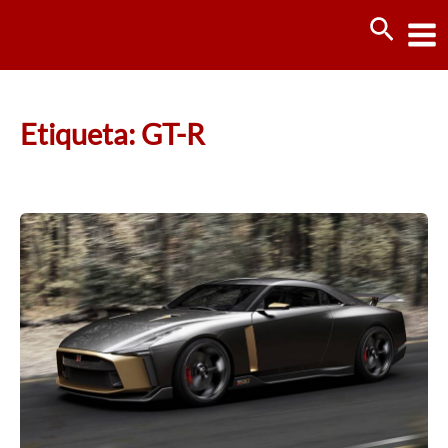
Ir
Busca
al
contenido
Etiqueta: GT-R