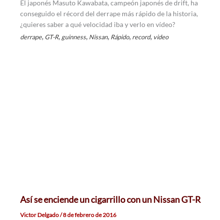
El japonés Masuto Kawabata, campeón japonés de drift, ha
conseguido el récord del derrape más rápido de la historia,
¿quieres saber a qué velocidad iba y verlo en vídeo?
,
,
,
,
,
,
derrape
GT-R
guinness
Nissan
Rápido
record
video
Así se enciende un cigarrillo con un Nissan GT-R
Victor Delgado
/
8 de febrero de 2016