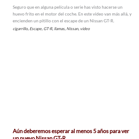
Seguro que en alguna película o serie has visto hacerse un
huevo frito en el motor del coche. En este vídeo van más allá, y
encienden un pitillo con el escape de un Nissan GT-R.
,
,
,
,
,
cigarrillo
Escape
GT-R
llamas
Nissan
video
Aún deberemos esperar al menos 5 años para ver
un nuevo Nissan GT-R