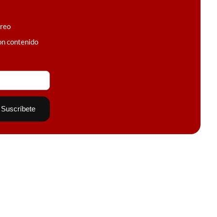
rreo
on contenido