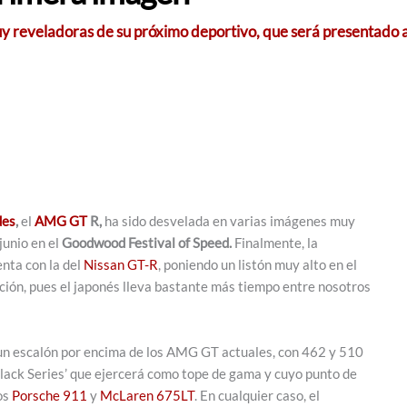
reveladoras de su próximo deportivo, que será presentado a 
des
,
el
AMG GT
R,
ha sido desvelada en varias imágenes muy
junio en el
Goodwood Festival of Speed.
Finalmente, la
nta con la del
Nissan GT-R
, poniendo un listón muy alto en el
ción, pues el japonés lleva bastante más tiempo entre nosotros
n escalón por encima de los AMG GT actuales, con 462 y 510
‘Black Series’ que ejercerá como tope de gama y cuyo punto de
os
Porsche 911
y
McLaren 675LT
. En cualquier caso, el