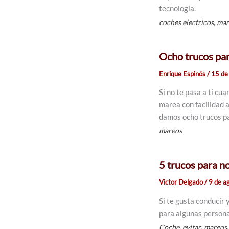
tecnología.
,
coches electricos
mar
Ocho trucos par
Enrique Espinós
/
15 de
Si no te pasa a ti cu
marea con facilidad a
damos ocho trucos pa
mareos
5 trucos para no
Victor Delgado
/
9 de a
Si te gusta conducir 
para algunas persona
,
,
Coche
evitar
mareos