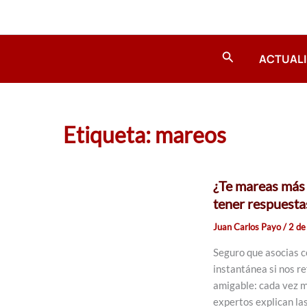
Ir
al
contenido
Buscar
ACTUAL
Etiqueta: mareos
¿Te mareas más 
tener respuesta
Juan Carlos Payo
/
2 de
Seguro que asocias c
instantánea si nos r
amigable: cada vez m
expertos explican la