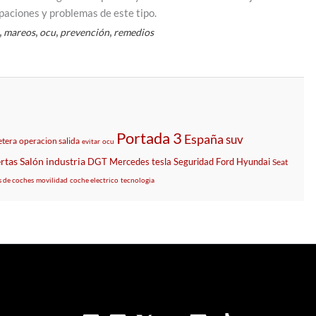
upaciones y problemas de este tipo.
,
,
,
,
mareos
ocu
prevención
remedios
Portada 3
España
suv
etera
operacion salida
evitar
ocu
rtas
Salón
industria
DGT
Mercedes
tesla
Seguridad
Ford
Hyundai
Seat
s de coches
movilidad
coche electrico
tecnologia