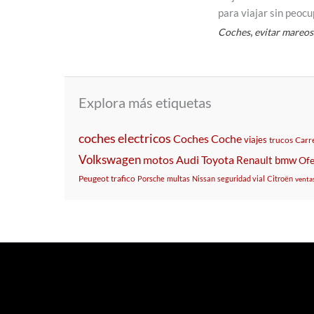
para viajar sin peoc
,
Coches
evitar mareos
Explora más etiquetas
coches electricos
Coches
Coche
viajes
trucos
Carr
Volkswagen
motos
Audi
Toyota
Renault
bmw
Ofe
Peugeot
trafico
Porsche
multas
Nissan
seguridad vial
Citroën
venta