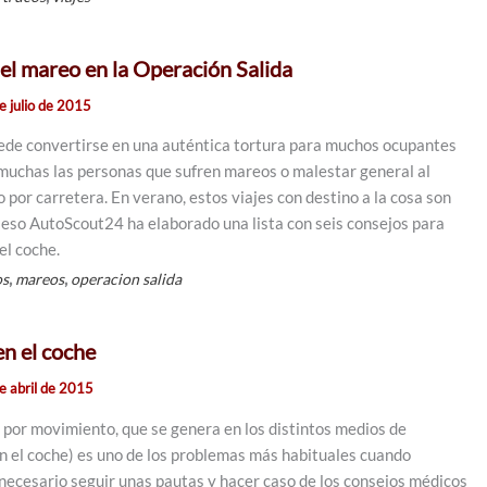
l mareo en la Operación Salida
e julio de 2015
uede convertirse en una auténtica tortura para muchos ocupantes
muchas las personas que sufren mareos o malestar general al
go por carretera. En verano, estos viajes con destino a la cosa son
 eso AutoScout24 ha elaborado una lista con seis consejos para
el coche.
,
,
os
mareos
operacion salida
en el coche
e abril de 2015
o por movimiento, que se genera en los distintos medios de
en el coche) es uno de los problemas más habituales cuando
 necesario seguir unas pautas y hacer caso de los consejos médicos