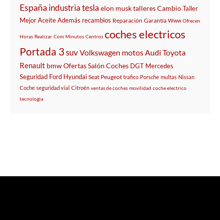
España
industria
tesla
elon musk
talleres
Cambio
Taller
Mejor
Aceite
Además
recambios
Reparación
Garantía
Www
Ofrecen
coches electricos
Horas
Realizar
Com
Minutos
Centros
Portada 3
suv
Volkswagen
motos
Audi
Toyota
Renault
bmw
Ofertas
Salón
Coches
DGT
Mercedes
Seguridad
Ford
Hyundai
Seat
Peugeot
trafico
Porsche
multas
Nissan
Coche
seguridad vial
Citroën
ventas de coches
movilidad
coche electrico
tecnologia