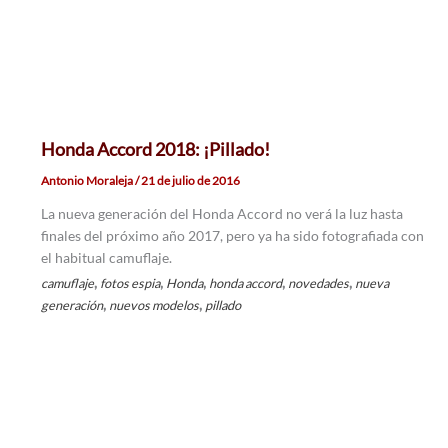
Honda Accord 2018: ¡Pillado!
Antonio Moraleja
/
21 de julio de 2016
La nueva generación del Honda Accord no verá la luz hasta
finales del próximo año 2017, pero ya ha sido fotografiada con
el habitual camuflaje.
,
,
,
,
,
camuflaje
fotos espia
Honda
honda accord
novedades
nueva
,
,
generación
nuevos modelos
pillado