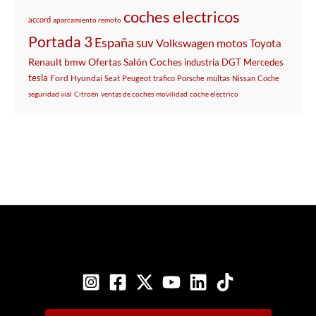
coches electricos
accord
aparcamiento remoto
Portada 3
España
suv
Volkswagen
motos
Toyota
Renault
bmw
Ofertas
Salón
Coches
industria
DGT
Mercedes
tesla
Ford
Hyundai
Seat
Peugeot
trafico
Porsche
multas
Nissan
Coche
seguridad vial
Citroën
ventas de coches
movilidad
coche electrico