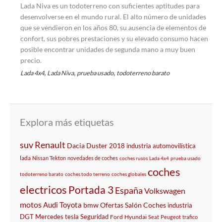
Lada Niva es un todoterreno con suficientes aptitudes para
desenvolverse en el mundo rural. El alto número de unidades
que se vendieron en los años 80, su ausencia de elementos de
confort, sus pobres prestaciones y su elevado consumo hacen
posible encontrar unidades de segunda mano a muy buen
precio.
,
,
,
Lada 4x4
Lada Niva
prueba usado
todoterreno barato
Explora más etiquetas
suv
Renault
Dacia Duster
2018
industria automovilística
lada
Nissan Tekton
novedades de coches
coches rusos
Lada 4x4
prueba usado
coches
todoterreno barato
coches todo terreno
coches globales
electricos
Portada 3
España
Volkswagen
motos
Audi
Toyota
bmw
Ofertas
Salón
Coches
industria
DGT
Mercedes
tesla
Seguridad
Ford
Hyundai
Seat
Peugeot
trafico