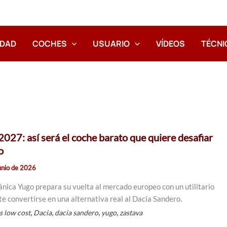
IDAD
COCHES
USUARIO
VÍDEOS
TÉCNI
2027: así será el coche barato que quiere desafiar
o
unio de 2026
ánica Yugo prepara su vuelta al mercado europeo con un utilitario
e convertirse en una alternativa real al Dacia Sandero.
,
,
,
,
s low cost
Dacia
dacia sandero
yugo
zastava