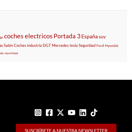
coches electricos
Portada 3
España
suv
go
as
Salón
Coches
industria
DGT
Mercedes
tesla
Seguridad
Ford
Hyundai
oën
movilidad
SUSCRÍBETE A NUESTRA NEWSLETTER