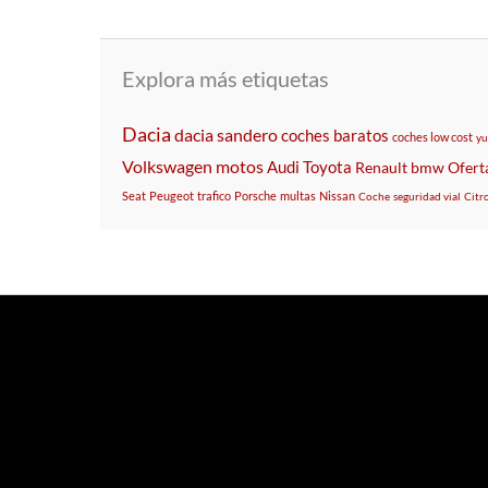
Explora más etiquetas
Dacia
dacia sandero
coches baratos
coches low cost
yu
Volkswagen
motos
Audi
Toyota
Renault
bmw
Ofert
Seat
Peugeot
trafico
Porsche
multas
Nissan
Coche
seguridad vial
Citr