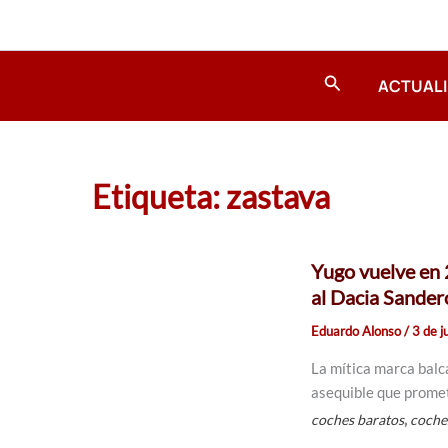
Ir
al
contenido
Buscar
ACTUAL
Etiqueta: zastava
Yugo vuelve en 
al Dacia Sander
Eduardo Alonso
/
3 de j
La mítica marca balc
asequible que promet
,
coches baratos
coche