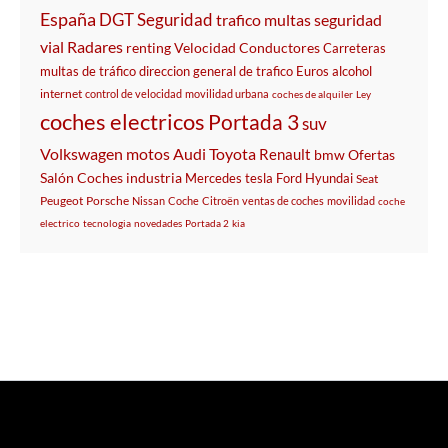
España
DGT
Seguridad
trafico
multas
seguridad
vial
Radares
renting
Velocidad
Conductores
Carreteras
multas de tráfico
direccion general de trafico
Euros
alcohol
internet
control de velocidad
movilidad urbana
coches de alquiler
Ley
coches electricos
Portada 3
suv
Volkswagen
motos
Audi
Toyota
Renault
bmw
Ofertas
Salón
Coches
industria
Mercedes
tesla
Ford
Hyundai
Seat
Peugeot
Porsche
Nissan
Coche
Citroën
ventas de coches
movilidad
coche
electrico
tecnologia
novedades
Portada 2
kia