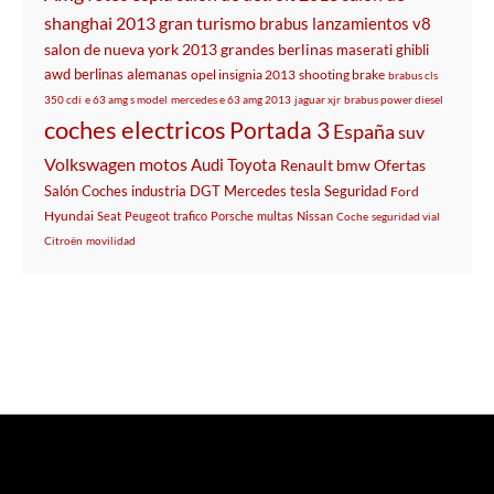
shanghai 2013
gran turismo
brabus
lanzamientos
v8
salon de nueva york 2013
grandes berlinas
maserati ghibli
awd
berlinas alemanas
opel insignia 2013
shooting brake
brabus cls
350 cdi
e 63 amg s model
mercedes e 63 amg 2013
jaguar xjr
brabus power diesel
coches electricos
Portada 3
España
suv
Volkswagen
motos
Audi
Toyota
Renault
bmw
Ofertas
Salón
Coches
industria
DGT
Mercedes
tesla
Seguridad
Ford
Hyundai
Seat
Peugeot
trafico
Porsche
multas
Nissan
Coche
seguridad vial
Citroën
movilidad