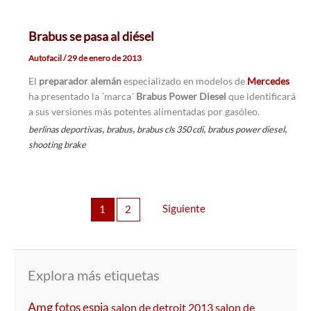
Brabus se pasa al diésel
Autofacil
/
29 de enero de 2013
El
preparador alemán
especializado en modelos de
Mercedes
ha presentado la ´marca´
Brabus Power Diesel
que identificará
a sus versiones más potentes alimentadas por gasóleo.
,
,
,
,
berlinas deportivas
brabus
brabus cls 350 cdi
brabus power diesel
shooting brake
Siguiente
1
2
Explora más etiquetas
Amg
fotos espia
salon de detroit 2013
salon de