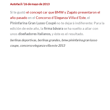
Autofacil
/
26 de mayo de 2013
Si te gustó
el concept car que BMW y Zagato presentaron el
año pasado
en el
Concorso d´Eleganza Villa d´Este
, el
Pininfarina Gran Lusso Coupé
no te dejará indiferente: Para la
edición de este año, la
firma bávara
se ha vuelto a aliar con
unos
diseñadores italianos,
y éste es el resultado.
,
,
berlinas deportivas
berlinas grandes
bmw pininfarina gran lusso
,
coupe
concorso eleganza villa este 2013