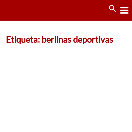
Ir
Busca
al
contenido
Etiqueta: berlinas deportivas