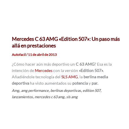
Mercedes C 63 AMG «Edition 507»: Un paso más
allá en prestaciones
Autofacil
/
11 de abril de 2013
¿Cómo hacer aún más deportivo un
C 63 AMG
? Esa es la
intención de
Mercedes
con la versión
«Edition 507»
.
Añadiéndole tecnología del
SLS AMG
, la
berlina media
deportiva
ha visto aumentados su
potencia
y
par.
,
,
,
,
Amg
amg performance
berlinas deportivas
edition 507
,
,
lanzamientos
mercedes c 63 amg
sls amg