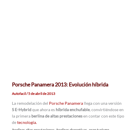
Porsche Panamera 2013: Evolución híbrida
Autofacil
/
5 de abril de 2013
La remodelación del
Porsche Panamera
llega con una versión
S E-Hybrid
que ahora es
híbrida enchufable
, convirtiéndose en
la primera
berlina de altas prestaciones
en contar con este tipo
de
tecnología.
,
,
,
berlinas altas prestaciones
berlinas deportivas
gran turismo