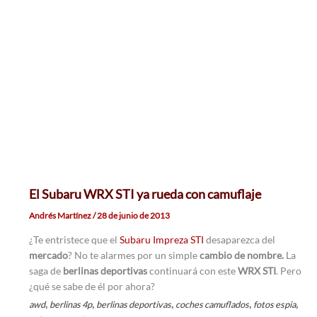
El Subaru WRX STI ya rueda con camuflaje
Andrés Martínez
/
28 de junio de 2013
¿Te entristece que el
Subaru Impreza STI
desaparezca del
mercado
? No te alarmes por un simple
cambio de nombre.
La
saga de
berlinas deportivas
continuará con este
WRX STI
. Pero
¿qué se sabe de él por ahora?
,
,
,
,
,
awd
berlinas 4p
berlinas deportivas
coches camuflados
fotos espia