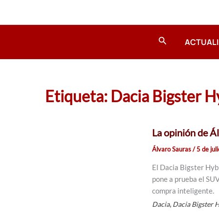
Ir
al
contenido
Buscar
ACTUAL
Etiqueta: Dacia Bigster H
La opinión de Á
Álvaro Sauras
/
5 de jul
El Dacia Bigster Hybr
pone a prueba el SUV
compra inteligente.
,
Dacia
Dacia Bigster 