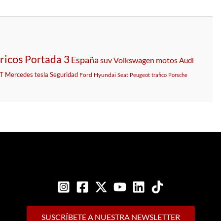
ricos
Portada 3
España
suv
Volkswagen
motos
Audi
T
Mercedes
tesla
Seguridad
Ford
Hyundai
Seat
Peugeot
trafico
Porsche
SUSCRÍBETE A NUESTRA NEWSLETTER