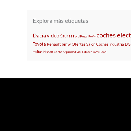
Explora más etiquetas
coches elect
Dacia
video
Sauras
Ford Kuga
RAV4
Toyota
Renault
bmw
Ofertas
Salón
Coches
industria
DG
multas
Nissan
Coche
seguridad vial
Citroën
movilidad