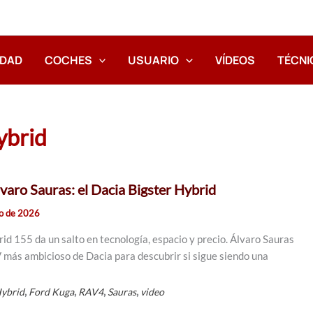
IDAD
COCHES
USUARIO
VÍDEOS
TÉCNI
ybrid
lvaro Sauras: el Dacia Bigster Hybrid
io de 2026
id 155 da un salto en tecnología, espacio y precio. Álvaro Sauras
 más ambicioso de Dacia para descubrir si sigue siendo una
,
,
,
,
Hybrid
Ford Kuga
RAV4
Sauras
video