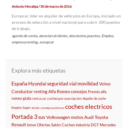
Antonio Moraleja
/
30 de marzo de 2016
Europcar, líder en alquiler de vehículos en Europa, iniciado un
proceso de selección a nivel nacional para cubrir 200 puestos
de trabajo.
,
,
,
,
agente de venta
atencion al cliente
doscientos puestos
Empleo
,
empresa renting
europcar
Explora más etiquetas
España
Hyundai
seguridad vial
movilidad
Volvo
Conductor
renting
Alfa Romeo
consejos
Premio
alfa
romeo giulia
rent a car
coches por suscripción
Alquiler de coche
coches electricos
Empleo
Super
aluiler
consejos prácticos
Portada 3
suv
Volkswagen
motos
Audi
Toyota
Renault
bmw
Ofertas
Salón
Coches
industria
DGT
Mercedes