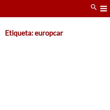
Ir
Busca
al
contenido
Etiqueta: europcar