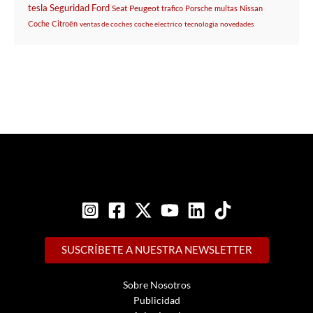
tesla
Seguridad
Ford
Seat
Peugeot
trafico
Porsche
multas
Nissan
Coche
Citroën
ventas de coches
coche electrico
tecnologia
novedades
SUSCRÍBETE A NUESTRA NEWSLETTER
Sobre Nosotros
Publicidad