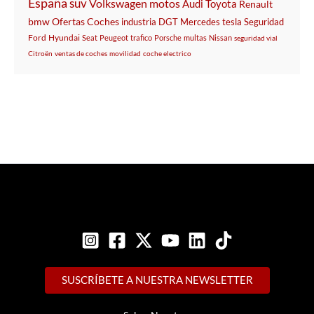
España
suv
Volkswagen
motos
Audi
Toyota
Renault
bmw
Ofertas
Coches
industria
DGT
Mercedes
tesla
Seguridad
Ford
Hyundai
Seat
Peugeot
trafico
Porsche
multas
Nissan
seguridad vial
Citroën
ventas de coches
movilidad
coche electrico
SUSCRÍBETE A NUESTRA NEWSLETTER