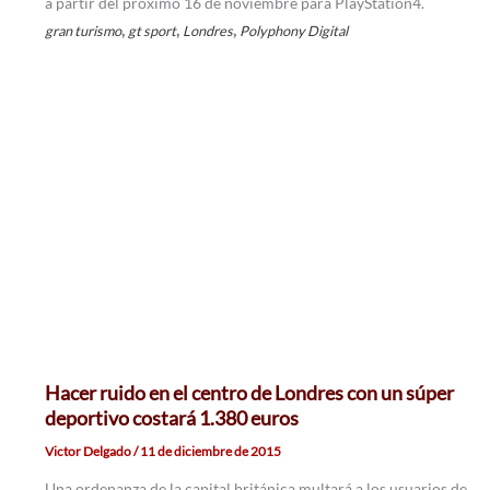
a partir del próximo 16 de noviembre para PlayStation4.
,
,
,
gran turismo
gt sport
Londres
Polyphony Digital
Hacer ruido en el centro de Londres con un súper
deportivo costará 1.380 euros
Victor Delgado
/
11 de diciembre de 2015
Una ordenanza de la capital británica multará a los usuarios de