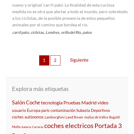
nuevo y original ‘carril pato’. La finalidad de esta curiosa
medida no es otra que alertar a todo el mundo, pero sobretodo
a los ciclistas, de la posible presencia de estos pequeños
animales por el camino que bordea el río.
,
,
,
,
carril pato
ciclistas
Londres
orilla del Río
patos
Siguiente
1
2
Explora más etiquetas
Salón
Coche
tecnologia
Pruebas
Madrid
video
usuario
Europa
paris
contaminación
Subasta
Deportivos
coches autónomos
Lamborghini
Land Rover
multas de tráfico
Bugatti
coches electricos
Portada 3
Multa
bateria
Carreras