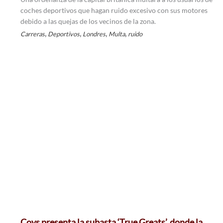
coches deportivos que hagan ruido excesivo con sus motores
debido a las quejas de los vecinos de la zona.
,
,
,
,
Carreras
Deportivos
Londres
Multa
ruido
Coys presenta la subasta ‘True Greats’, donde la