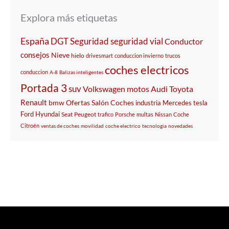
Explora más etiquetas
España
DGT
Seguridad
seguridad vial
Conductor
consejos
Nieve
hielo
drivesmart
conduccion invierno
trucos
coches electricos
conduccion
A-8
Balizas inteligentes
Portada 3
suv
Volkswagen
motos
Audi
Toyota
Renault
bmw
Ofertas
Salón
Coches
industria
Mercedes
tesla
Ford
Hyundai
Seat
Peugeot
trafico
Porsche
multas
Nissan
Coche
Citroën
ventas de coches
movilidad
coche electrico
tecnologia
novedades