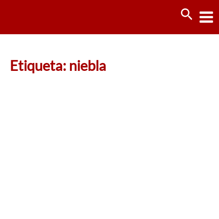
Ir
Busca
al
contenido
Etiqueta: niebla