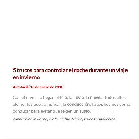
5 trucos para controlar el coche durante un viaje
en invierno
Autofacil
/
18 de enero de 2013
Con el invierno llegan el
frío
, la
lluvia
, la
nieve
… Todos ellos
elementos que complican la
conducción.
Te explicamos cómo
conducir para evitar que te den un
susto.
,
,
,
,
conduccion invierno
hielo
niebla
Nieve
trucos conduccion