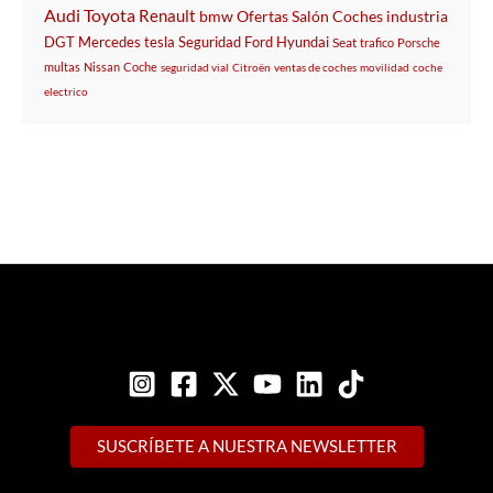
Audi
Toyota
Renault
bmw
Ofertas
Salón
Coches
industria
DGT
Mercedes
tesla
Seguridad
Ford
Hyundai
Seat
trafico
Porsche
multas
Nissan
Coche
seguridad vial
Citroën
ventas de coches
movilidad
coche
electrico
SUSCRÍBETE A NUESTRA NEWSLETTER