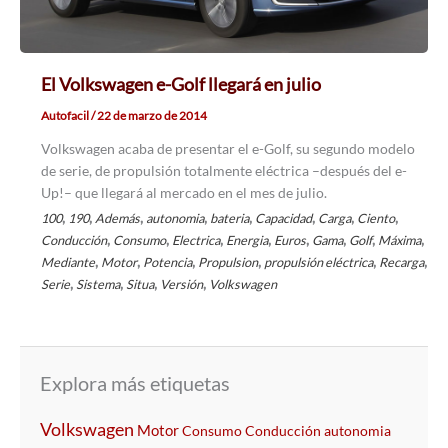
El Volkswagen e-Golf llegará en julio
Autofacil
/
22 de marzo de 2014
Volkswagen acaba de presentar el e-Golf, su segundo modelo
de serie, de propulsión totalmente eléctrica –después del e-
Up!– que llegará al mercado en el mes de julio.
,
,
,
,
,
,
,
,
100
190
Además
autonomia
bateria
Capacidad
Carga
Ciento
,
,
,
,
,
,
,
,
Conducción
Consumo
Electrica
Energia
Euros
Gama
Golf
Máxima
,
,
,
,
,
,
Mediante
Motor
Potencia
Propulsion
propulsión eléctrica
Recarga
,
,
,
,
Serie
Sistema
Situa
Versión
Volkswagen
Explora más etiquetas
Volkswagen
Motor
Consumo
Conducción
autonomia