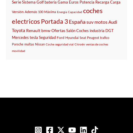
Serie
Sistema
Golf
bateria
Gama
Euros
Potencia
Recarga
Carga
coches
Versión
Además
100
Máxima
Energia
Capacidad
electricos
Portada 3
España
suv
motos
Audi
Toyota
Renault
bmw
Ofertas
Salón
Coches
industria
DGT
Mercedes
tesla
Seguridad
Ford
Hyundai
Seat
Peugeot
trafico
Porsche
multas
Nissan
Coche
seguridad vial
Citroën
ventas de coches
movilidad