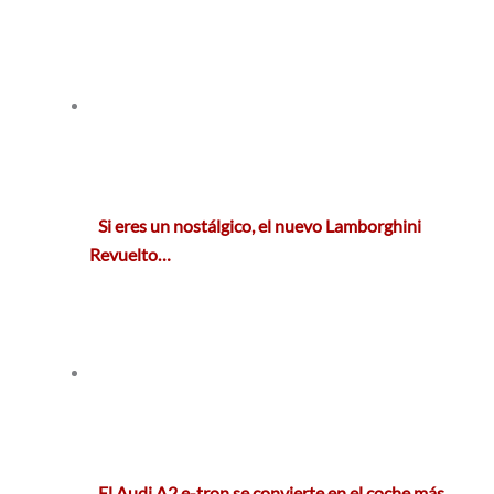
Si eres un nostálgico, el nuevo Lamborghini
Revuelto…
El Audi A2 e-tron se convierte en el coche más…