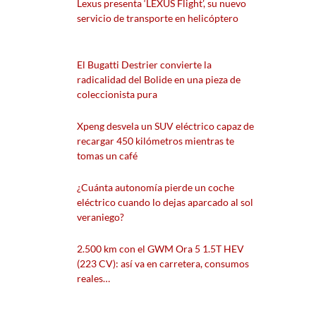
Lexus presenta ‘LEXUS Flight’, su nuevo
servicio de transporte en helicóptero
El Bugatti Destrier convierte la
radicalidad del Bolide en una pieza de
coleccionista pura
Xpeng desvela un SUV eléctrico capaz de
recargar 450 kilómetros mientras te
tomas un café
¿Cuánta autonomía pierde un coche
eléctrico cuando lo dejas aparcado al sol
veraniego?
2.500 km con el GWM Ora 5 1.5T HEV
(223 CV): así va en carretera, consumos
reales…