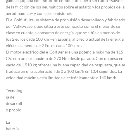
gama equipada con motor de combustión, pero sin ruido –salvo el
de la fricción de los neumáticos sobre el asfalto y los propios de la
aerodinámica– y con cero emisiones.
El e-Golf utiliza un sistema de propulsión desarrollado y fabricado
por Volkswagen, que sitúa a este compacto como el mejor de su
clase en cuanto a consumo de energía, que se sitúa en menos de
los 2 euros cada 100 km –en España, al precio actual de la energía
eléctrica, menos de 2 Euros cada 100 km–.
El motor eléctrico del e-Golf genera una potencia máxima de 115
CV, con un par máximo de 270 Nm desde parado. Con un peso en
vacío de 1.510 kg ofrece una buena capacidad de respuesta, que se
traduce en una aceleración de 0 a 100 km/h en 10,4 segundos. La
velocidad máxima está limitada electrónicamente a 140 km/h.
Tecnolog
ía de
desarroll
o propio
La
batería