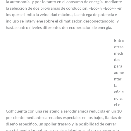
la autonomía -y por lo tanto en el consumo de energía- mediante
la selección de dos programas de conducción, «Eco» y «Eco+» -en
los que se limita la velocidad máxima, la entrega de potencia e
incluso se interviene sobre el climatizador, desconectándolo- y
hasta cuatro niveles diferentes de recuperación de energía.
Entre
otras
medi
das
para
aume
ntar
la
eficie
ncia,
el e-
Golf cuenta con una resistencia aerodinámica reducida en un 10
por ciento mediante carenados especiales en los bajos, llantas de
diseño específico, un spoiler trasero y la posibilidad de cerrar
parcialmente las entradas de aire delanteras, al no se necesario