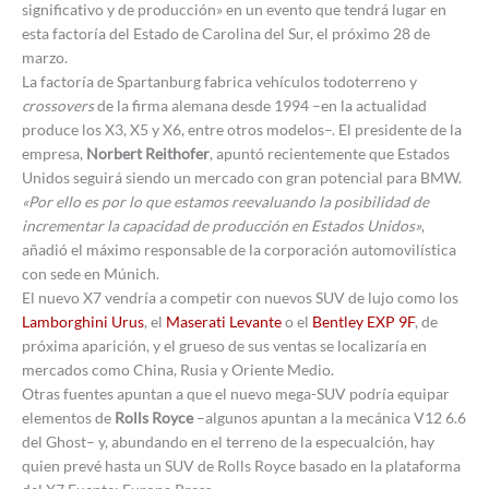
significativo y de producción» en un evento que tendrá lugar en
esta factoría del Estado de Carolina del Sur, el próximo 28 de
marzo.
La factoría de Spartanburg fabrica vehículos todoterreno y
crossovers
de la firma alemana desde 1994 –en la actualidad
produce los X3, X5 y X6, entre otros modelos–. El presidente de la
empresa,
Norbert Reithofer
, apuntó recientemente que Estados
Unidos seguirá siendo un mercado con gran potencial para BMW.
«Por ello es por lo que estamos reevaluando la posibilidad de
incrementar la capacidad de producción en Estados Unidos»
,
añadió el máximo responsable de la corporación automovilística
con sede en Múnich.
El nuevo X7 vendría a competir con nuevos SUV de lujo como los
Lamborghini Urus
, el
Maserati Levante
o el
Bentley EXP 9F
, de
próxima aparición, y el grueso de sus ventas se localizaría en
mercados como China, Rusia y Oriente Medio.
Otras fuentes apuntan a que el nuevo mega-SUV podría equipar
elementos de
Rolls Royce
–algunos apuntan a la mecánica V12 6.6
del Ghost– y, abundando en el terreno de la especualción, hay
quien prevé hasta un SUV de Rolls Royce basado en la plataforma